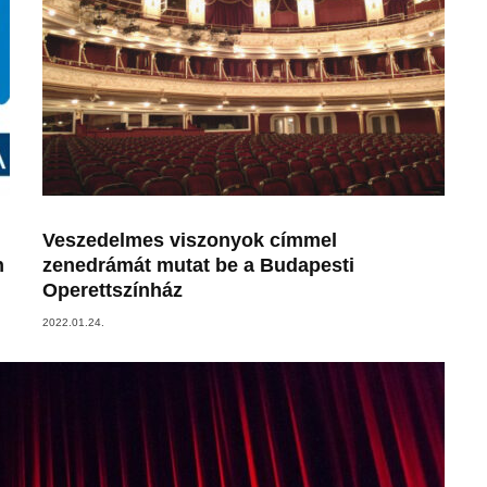
Veszedelmes viszonyok címmel
n
zenedrámát mutat be a Budapesti
Operettszínház
2022.01.24.