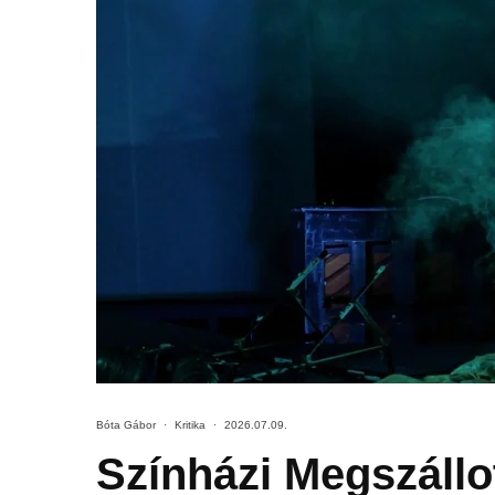
Bóta Gábor
·
Kritika
·
2026.07.09.
Színházi Megszállo