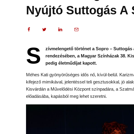
Nyújtó Suttogás A 
S
zívmelengető történet a Sopro – Suttogás 
rendezésében, a Magyar Színházak 38. Kisvá
pedig életműdíjat kapott.
Méhes Kati gyönyörűséges idős nő, kívül-belül. Karizma
kifejező mimikával, jelentéssel teli gesztusokkal, jó a
Kisvárdán a Művelődési Központ színpadára, a Szatm
előadásába, kapásból meg lehet szeretni.