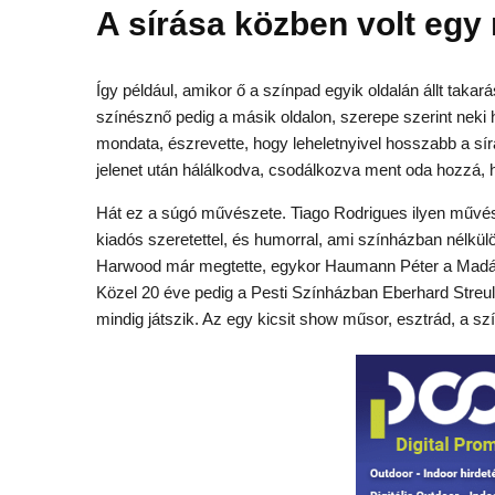
A sírása közben volt eg
Így például, amikor ő a színpad egyik oldalán állt taka
színésznő pedig a másik oldalon, szerepe szerint neki 
mondata, észrevette, hogy leheletnyivel hosszabb a sí
jelenet után hálálkodva, csodálkozva ment oda hozzá, h
Hát ez a súgó művészete. Tiago Rodrigues ilyen művész
kiadós szeretettel, és humorral, ami színházban nélkülözh
Harwood már megtette, egykor Haumann Péter a Madách
Közel 20 éve pedig a Pesti Színházban Eberhard Streul
mindig játszik. Az egy kicsit show műsor, esztrád, a szí