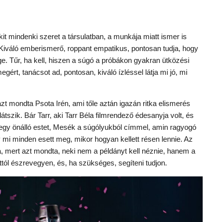
kit mindenki szeret a társulatban, a munkája miatt ismer is
 Kiváló emberismerő, roppant empatikus, pontosan tudja, hogy
ge. Tűr, ha kell, hiszen a súgó a próbákon gyakran ütközési
egért, tanácsot ad, pontosan, kiváló ízléssel látja mi jó, mi
t mondta Psota Irén, ami tőle aztán igazán ritka elismerés
szik. Bár Tarr, aki Tarr Béla filmrendező édesanyja volt, és
egy önálló estet, Mesék a súgólyukból címmel, amin ragyogó
 mi minden esett meg, mikor hogyan kellett résen lennie. Az
ta, mert azt mondta, neki nem a példányt kell néznie, hanem a
tól észrevegyen, és, ha szükséges, segíteni tudjon.