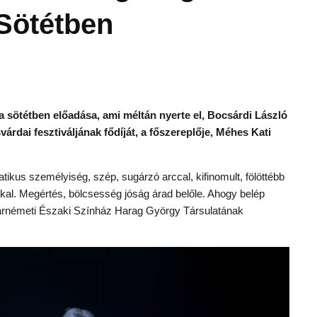
Sötétben
a sötétben előadása, ami méltán nyerte el, Bocsárdi László
rdai fesztiváljának fődíját, a főszereplője, Méhes Kati
tikus személyiség, szép, sugárzó arccal, kifinomult, fölöttébb
lakkal. Megértés, bölcsesség jóság árad belőle. Ahogy belép
árnémeti Északi Színház Harag György Társulatának