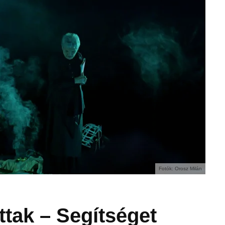
Fotók: Orosz Milán
ttak – Segítséget