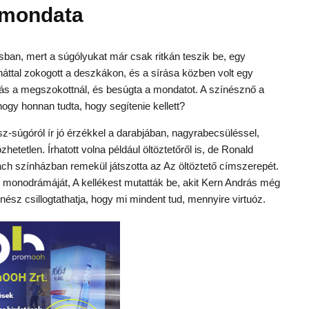
y mondata
rásban, mert a súgólyukat már csak ritkán teszik be, egy
háttal zokogott a deszkákon, és a sírása közben volt egy
rás a megszokottnál, és besúgta a mondatot. A színésznő a
ogy honnan tudta, hogy segítenie kellett?
-súgóról ír jó érzékkel a darabjában, nagyrabecsüléssel,
etetlen. Írhatott volna például öltöztetőről is, de Ronald
 színházban remekül játszotta az Az öltöztető címszerepét.
 monodrámáját, A kellékest mutatták be, akit Kern András még
nész csillogtathatja, hogy mi mindent tud, mennyire virtuóz.