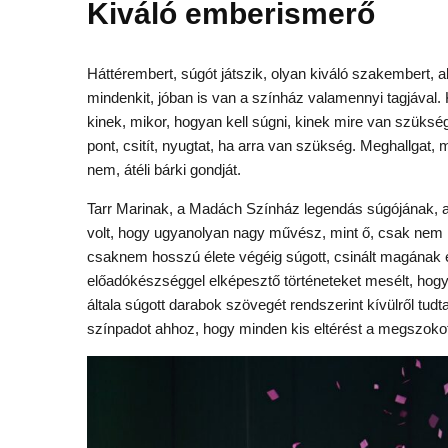
Kiváló emberismerő
Háttérembert, súgót játszik, olyan kiváló szakembert, a
mindenkit, jóban is van a színház valamennyi tagjával.
kinek, mikor, hogyan kell súgni, kinek mire van szüksé
pont, csitít, nyugtat, ha arra van szükség. Meghallgat, m
nem, átéli bárki gondját.
Tarr Marinak, a Madách Színház legendás súgójának, az
volt, hogy ugyanolyan nagy művész, mint ő, csak nem lát
csaknem hosszú élete végéig súgott, csinált magának 
előadókészséggel elképesztő történeteket mesélt, hogy
általa súgott darabok szövegét rendszerint kívülről tud
színpadot ahhoz, hogy minden kis eltérést a megszokot