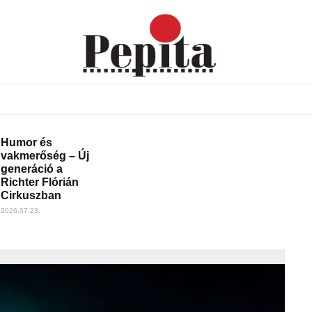
Humor és
vakmerőség – Új
generáció a
Richter Flórián
Cirkuszban
2026.07.23.