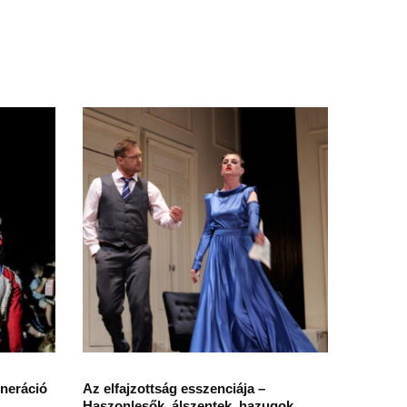
neráció
Az elfajzottság esszenciája –
Haszonlesők, álszentek, hazugok