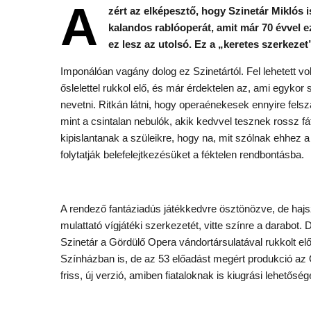
A
zért az elképesztő, hogy Szinetár Miklós
kalandos rablóoperát, amit már 70 évvel ez
ez lesz az utolsó. Ez a „keretes szerkeze
Imponálóan vagány dolog ez Szinetártól. Fel lehetett 
őslelettel rukkol elő, és már érdektelen az, ami egykor 
nevetni. Ritkán látni, hogy operaénekesek ennyire fel
mint a csintalan nebulók, akik kedvvel tesznek rossz f
kipislantanak a szüleikre, hogy na, mit szólnak ehhez 
folytatják belefelejtkezésüket a féktelen rendbontásba.
A rendező fantáziadús játékkedvre ösztönözve, de haj
mulattató vígjátéki szerkezetét, vitte színre a darabot
Szinetár a Gördülő Opera vándortársulatával rukkolt elő 
Színházban is, de az 53 előadást megért produkció az Op
friss, új verzió, amiben fiataloknak is kiugrási lehetősé