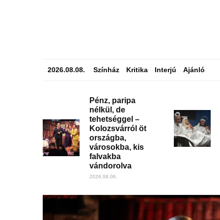
2026.08.08.
Színház
Kritika
Interjú
Ajánló
Pénz, paripa
nélkül, de
tehetséggel –
Kolozsvárról öt
országba,
városokba, kis
falvakba
vándorolva
2026.08.06.