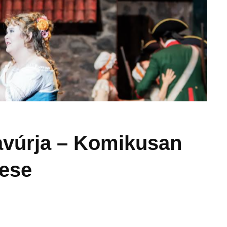
avúrja – Komikusan
ese