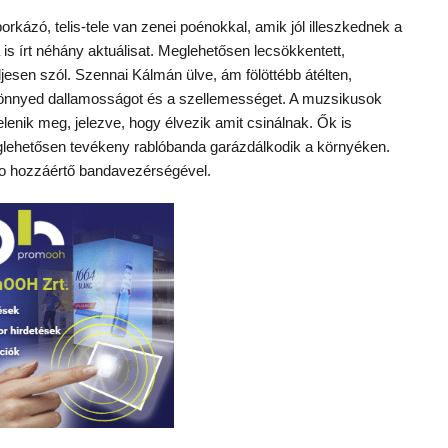
kázó, telis-tele van zenei poénokkal, amik jól illeszkednek a
s írt néhány aktuálisat. Meglehetősen lecsökkentett,
jesen szól. Szennai Kálmán ülve, ám fölöttébb átélten,
a könnyed dallamosságot és a szellemességet. A muzsikusok
lenik meg, jelezve, hogy élvezik amit csinálnak. Ők is
eglehetősen tevékeny rablóbanda garázdálkodik a környéken.
lo hozzáértő bandavezérségével.