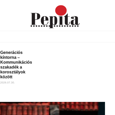
Generációs
kíntorna –
Kommunikációs
szakadék a
korosztályok
között
2026.07.30.