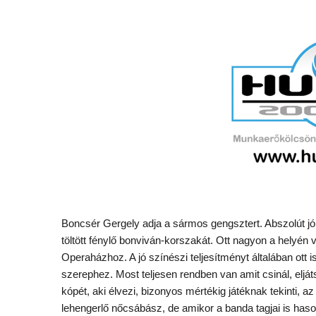
Boncsér Gergely adja a sármos gengsztert. Abszolút jól 
töltött fénylő bonviván-korszakát. Ott nagyon a helyén v
Operaházhoz. A jó színészi teljesítményt általában ott i
szerephez. Most teljesen rendben van amit csinál, eljá
kópét, aki élvezi, bizonyos mértékig játéknak tekinti, 
lehengerlő nőcsábász, de amikor a banda tagjai is haso