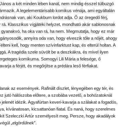
János a két minden lében kanál, nem mindig ésszel túlbuzgó
zármazik. A legelementárisabb komikus vénája, ami egyáltalán
drásnak van, aki Koukburn lordot adja. Ő az öregedő férj,
eny rá. Klasszikus vígjátéki helyzet, mondható akár sablonosnak
ök gyanakvó, ha oka van rá, ha nem. Megmutatja, hogy ez már
agányosodik, annyira oda van, hogy elveszik tőle a nőjét, ahogy
teni kell, hogy menten szívinfarktust kap, és elterül holtan. A
ggá. A tragédia szele süvölt be a deszkákra, és mivel ilyen
fergeteges komikuma. Somogyi Lili Mária a felesége, ő
ja a férjét, és megőrjítse a prédára leső férfiakat.
jlanak az események. Rafinált díszlet, lényegében egy tér, és
ez jutó hálószoba előtere, a szobába vezető, a bohózatoknál
 jelenét idézik. Agyafúrtan keveri-kavarja a szálakat a fogadós,
a, kívánatosan, kicsattanóan fiatal. És naná, hogy szerelmes
 akit Szeleczki Artúr személyesít meg. Persze, hogy akadályok
végül „elgördülnek”.