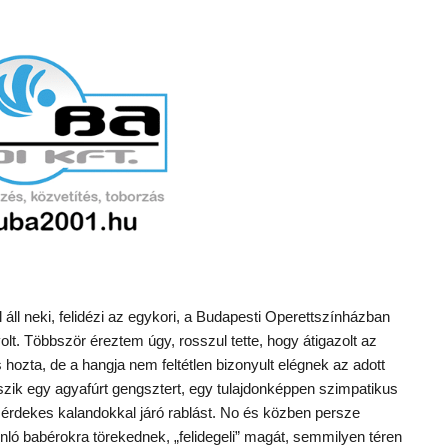
áll neki, felidézi az egykori, a Budapesti Operettszínházban
olt. Többször éreztem úgy, rosszul tette, hogy átigazolt az
s hozta, de a hangja nem feltétlen bizonyult elégnek az adott
tszik egy agyafúrt gengsztert, egy tulajdonképpen szimpatikus
az érdekes kalandokkal járó rablást. No és közben persze
nló babérokra törekednek, „felidegeli” magát, semmilyen téren