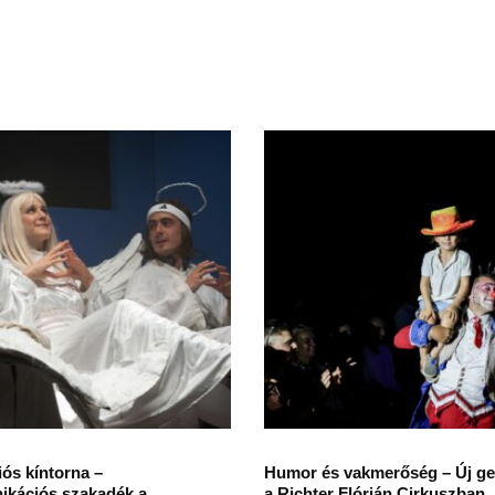
ós kíntorna –
Humor és vakmerőség – Új ge
kációs szakadék a
a Richter Flórián Cirkuszban