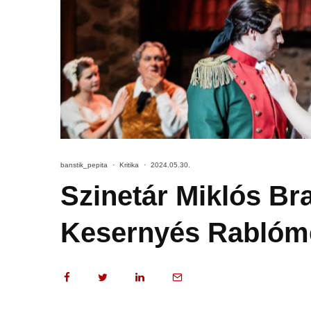
banstik_pepita
·
Kritika
·
2024.05.30.
Szinetár Miklós Br
Kesernyés Rablóm