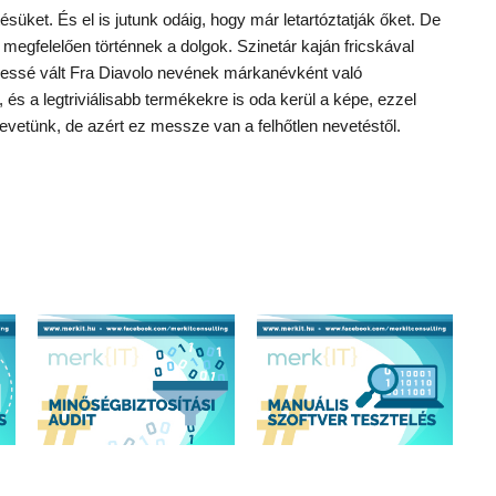
süket. És el is jutunk odáig, hogy már letartóztatják őket. De
egfelelően történnek a dolgok. Szinetár kaján fricskával
 híressé vált Fra Diavolo nevének márkanévként való
, és a legtriviálisabb termékekre is oda kerül a képe, ezzel
evetünk, de azért ez messze van a felhőtlen nevetéstől.