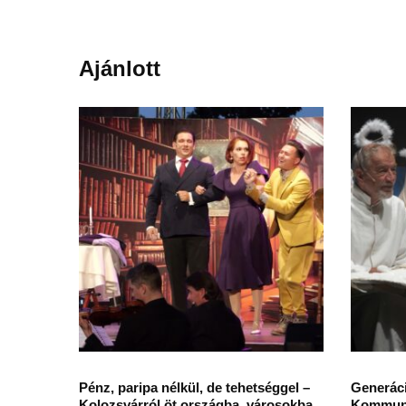
Ajánlott
Pénz, paripa nélkül, de tehetséggel –
Generáci
Kolozsvárról öt országba, városokba,
Kommuni