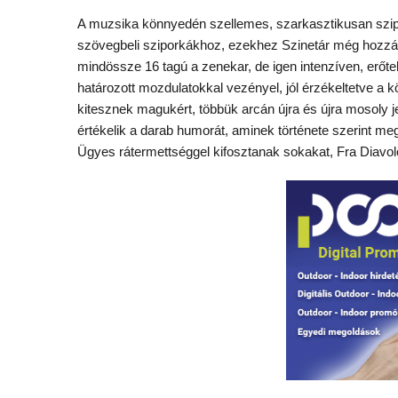
A muzsika könnyedén szellemes, szarkasztikusan szipor
szövegbeli sziporkákhoz, ezekhez Szinetár még hozzá i
mindössze 16 tagú a zenekar, de igen intenzíven, erőtel
határozott mozdulatokkal vezényel, jól érzékeltetve 
kitesznek magukért, többük arcán újra és újra mosoly je
értékelik a darab humorát, aminek története szerint m
Ügyes rátermettséggel kifosztanak sokakat, Fra Diavo