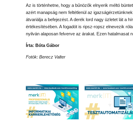
Az is történhetne, hogy a bűnözők elnyerik méltó bünteté
azért manapság nem feltétlenül az igazságérzetünknek m
átvariálja a befejezést. A derék lord nagy üzletet lát a
értékesítésében. A fogadót is ripsz-ropsz elnevezik róla
nyilván alaposan felverve az árakat. Ezen hatalmasat n
Írta: Bóta Gábor
Fotók: Berecz Valter