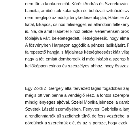
nem tűri a konkurenciát. Kőrösi András és Szerekován 
bandita, amiből sok kalamajka és bohózati szituáció s
nem meglepő az eddigi ténykedése alapján, Hábetler An
fiatal, kikapós, csinos feleséggel, és állandóan félték
is. Na, de amit Hábetler kihoz belőle! Vehemensen ör
fóbiájává vált, belebetegedett. Kétségbeesik, hogy elm
A fösvényben Harpagon aggódik a pénzes ládikájáért. Fél
falrepesztő hangja is fájdalmas kétségbeesést kiált vilá
nagy a tét, emiatt domborodik ki még inkább a szerep 
kellőképpen csinos és szeszélyes ahhoz, hogy összezavar
Egy Zöldi Z. Gergely által tervezett tágas fogadóban za
mégis ott van benne a vendéglő rész, a fontos szereph
mindig lényeges ajtóval. Szelei Mónika jelmezei a darab
Szvétek László személyében. Fenyvesi Gabriella a lány
a rendfenntartók túl szelídnek tűnő, de fess vezérébe,
gördülnek a szerelmük elé, és az is persze, hogy ezek 