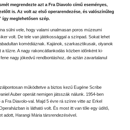
 ismét megrendezte azt a Fra Diavolo című eseményes,
előtt is. Az volt az első operarendezése, és valószínűleg
t” így meglehetősen szép.
volna sülni vele, hogy valami unalmasan poros múzeumi
siker volt. De tele van játékossággal a színpad. Sokat lehet
szabadultan komédiáznak. Kajánok, szarkasztikusak, olyanok
át a tűzre. A nagy rakoncátlankodás közben időnként ki-
a fene nagy jókedvű rendbontáshoz, de aztán zavartalanul
szálpontosan működtetve a biztos kezű Eugéne Scribe
. Daniel Auber operáit nemigen játsszák nálunk. 1954-ben
a Fra Diavolo-val. Majd 5 évre rá színre vitte az Erkel
eraházban is látható volt. És most itt van tőle egy üdítő,
get adott, Harangi Mária társrendezésével.