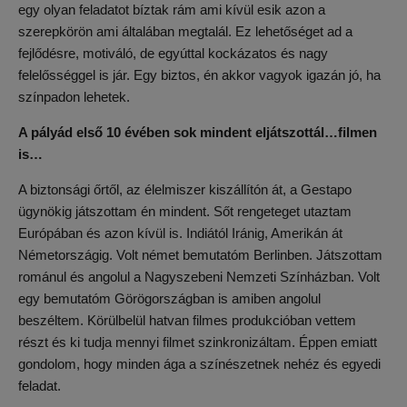
egy olyan feladatot bíztak rám ami kívül esik azon a
szerepkörön ami általában megtalál. Ez lehetőséget ad a
fejlődésre, motiváló, de egyúttal kockázatos és nagy
felelősséggel is jár. Egy biztos, én akkor vagyok igazán jó, ha
színpadon lehetek.
A pályád első 10 évében sok mindent eljátszottál…filmen
is…
A biztonsági őrtől, az élelmiszer kiszállítón át, a Gestapo
ügynökig játszottam én mindent. Sőt rengeteget utaztam
Európában és azon kívül is. Indiától Iránig, Amerikán át
Németországig. Volt német bemutatóm Berlinben. Játszottam
románul és angolul a Nagyszebeni Nemzeti Színházban. Volt
egy bemutatóm Görögországban is amiben angolul
beszéltem. Körülbelül hatvan filmes produkcióban vettem
részt és ki tudja mennyi filmet szinkronizáltam. Éppen emiatt
gondolom, hogy minden ága a színészetnek nehéz és egyedi
feladat.