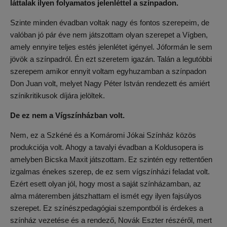
láttalak ilyen folyamatos jelenléttel a színpadon.
Szinte minden évadban voltak nagy és fontos szerepeim, de
valóban jó pár éve nem játszottam olyan szerepet a Vígben,
amely ennyire teljes estés jelenlétet igényel. Jóformán le sem
jövök a színpadról. Én ezt szeretem igazán. Talán a legutóbbi
szerepem amikor ennyit voltam egyhuzamban a színpadon
Don Juan volt, melyet Nagy Péter István rendezett és amiért
színikritikusok díjára jelöltek.
De ez nem a Vígszínházban volt.
Nem, ez a Szkéné és a Komáromi Jókai Színház közös
produkciója volt. Ahogy a tavalyi évadban a Koldusopera is
amelyben Bicska Maxit játszottam. Ez szintén egy rettentően
izgalmas énekes szerep, de ez sem vígszínházi feladat volt.
Ezért esett olyan jól, hogy most a saját színházamban, az
alma máteremben játszhattam el ismét egy ilyen fajsúlyos
szerepet. Ez színészpedagógiai szempontból is érdekes a
színház vezetése és a rendező, Novák Eszter részéről, mert