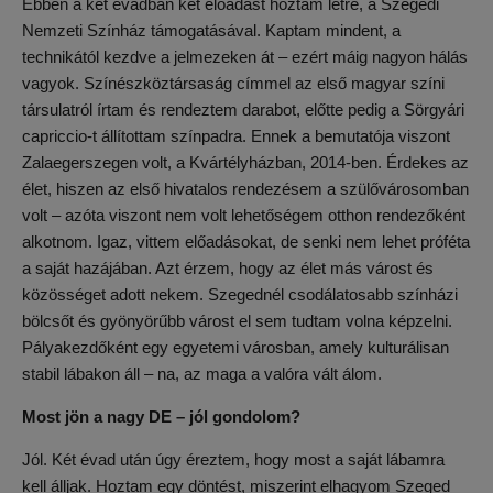
Ebben a két évadban két előadást hoztam létre, a Szegedi
Nemzeti Színház támogatásával. Kaptam mindent, a
technikától kezdve a jelmezeken át – ezért máig nagyon hálás
vagyok. Színészköztársaság címmel az első magyar színi
társulatról írtam és rendeztem darabot, előtte pedig a Sörgyári
capriccio-t állítottam színpadra. Ennek a bemutatója viszont
Zalaegerszegen volt, a Kvártélyházban, 2014-ben. Érdekes az
élet, hiszen az első hivatalos rendezésem a szülővárosomban
volt – azóta viszont nem volt lehetőségem otthon rendezőként
alkotnom. Igaz, vittem előadásokat, de senki nem lehet próféta
a saját hazájában. Azt érzem, hogy az élet más várost és
közösséget adott nekem. Szegednél csodálatosabb színházi
bölcsőt és gyönyörűbb várost el sem tudtam volna képzelni.
Pályakezdőként egy egyetemi városban, amely kulturálisan
stabil lábakon áll – na, az maga a valóra vált álom.
Most jön a nagy DE – jól gondolom?
Jól. Két évad után úgy éreztem, hogy most a saját lábamra
kell álljak. Hoztam egy döntést, miszerint elhagyom Szeged