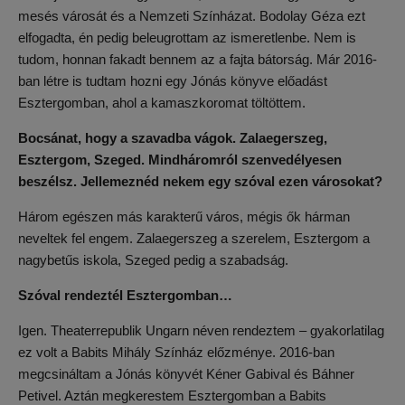
mesés városát és a Nemzeti Színházat. Bodolay Géza ezt
elfogadta, én pedig beleugrottam az ismeretlenbe. Nem is
tudom, honnan fakadt bennem az a fajta bátorság. Már 2016-
ban létre is tudtam hozni egy Jónás könyve előadást
Esztergomban, ahol a kamaszkoromat töltöttem.
Bocsánat, hogy a szavadba vágok. Zalaegerszeg,
Esztergom, Szeged. Mindháromról szenvedélyesen
beszélsz. Jellemeznéd nekem egy szóval ezen városokat?
Három egészen más karakterű város, mégis ők hárman
neveltek fel engem. Zalaegerszeg a szerelem, Esztergom a
nagybetűs iskola, Szeged pedig a szabadság.
Szóval rendeztél Esztergomban…
Igen. Theaterrepublik Ungarn néven rendeztem – gyakorlatilag
ez volt a Babits Mihály Színház előzménye. 2016-ban
megcsináltam a Jónás könyvét Kéner Gabival és Báhner
Petivel. Aztán megkerestem Esztergomban a Babits