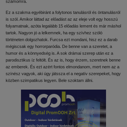
számomra.
Ez a szakma egyébiránt a folytonos tanulásról és öntanulásról
is szól. Amikor láttad az előadást az az eleje volt egy hosszú
folyamatnak, azóta legalább 15 előadás lement és már máshol
tartok. Nagyon jó a lelkemnek, ha egy szívhez szóló
történeten dolgozhatok. Furcsa ezt mondani, hisz ez a darab
mégiscsak egy horrorparódia. De benne van a szeretet, a
humor és a könnyedség is. A sok drámai szerep után ez a
parodisztikus íz feltölt. És az is, hogy érzem, szeretnek benne
az emberek. És ezt azért fontos elmondanom, mert nem az a
színész vagyok, aki úgy játssza el a negatív szerepeket, hogy
közben szimpatikus legyen. Bele szoktam állni.