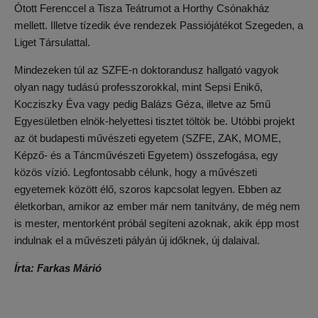
Ótott Ferenccel a Tisza Teátrumot a Horthy Csónakház
mellett. Illetve tízedik éve rendezek Passiójátékot Szegeden, a
Liget Társulattal.
Mindezeken túl az SZFE-n doktorandusz hallgató vagyok
olyan nagy tudású professzorokkal, mint Sepsi Enikő,
Kocziszky Éva vagy pedig Balázs Géza, illetve az 5mű
Egyesületben elnök-helyettesi tisztet töltök be. Utóbbi projekt
az öt budapesti művészeti egyetem (SZFE, ZAK, MOME,
Képző- és a Táncművészeti Egyetem) összefogása, egy
közös vízió. Legfontosabb célunk, hogy a művészeti
egyetemek között élő, szoros kapcsolat legyen. Ebben az
életkorban, amikor az ember már nem tanítvány, de még nem
is mester, mentorként próbál segíteni azoknak, akik épp most
indulnak el a művészeti pályán új időknek, új dalaival.
Írta: Farkas Márió