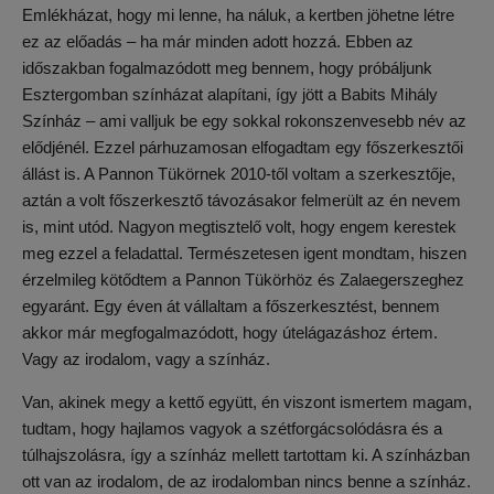
Emlékházat, hogy mi lenne, ha náluk, a kertben jöhetne létre
ez az előadás – ha már minden adott hozzá. Ebben az
időszakban fogalmazódott meg bennem, hogy próbáljunk
Esztergomban színházat alapítani, így jött a Babits Mihály
Színház – ami valljuk be egy sokkal rokonszenvesebb név az
elődjénél. Ezzel párhuzamosan elfogadtam egy főszerkesztői
állást is. A Pannon Tükörnek 2010-től voltam a szerkesztője,
aztán a volt főszerkesztő távozásakor felmerült az én nevem
is, mint utód. Nagyon megtisztelő volt, hogy engem kerestek
meg ezzel a feladattal. Természetesen igent mondtam, hiszen
érzelmileg kötődtem a Pannon Tükörhöz és Zalaegerszeghez
egyaránt. Egy éven át vállaltam a főszerkesztést, bennem
akkor már megfogalmazódott, hogy útelágazáshoz értem.
Vagy az irodalom, vagy a színház.
Van, akinek megy a kettő együtt, én viszont ismertem magam,
tudtam, hogy hajlamos vagyok a szétforgácsolódásra és a
túlhajszolásra, így a színház mellett tartottam ki. A színházban
ott van az irodalom, de az irodalomban nincs benne a színház.