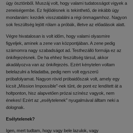
úgy ösztönből. Muszáj volt, hogy valami tudatosságot vigyek a
zeneiségembe. Ez fejlődésnek is tekinthető, de inkább úgy
mondanám: kezdek visszatalálni a régi önmagamhoz. Nagyon
sok feszültség lejött rólam a próbák, illetve az előadások alatt.
Végre hivatalosan is volt időm, hogy valami olyasmire
figyeljek, aminek a zene van központjában. A zene pedig
számomra nagy szabadságot ad. Testhezálló formája ez az
önkifejezésnek. De ha ehhez feszültség társul, akkor
akadályozva van az önkifejezés. Ezért kénytelen voltam
belelazulni a feladatba, pedig nem volt egyszerű
próbafolyamat. Nagyon rövid próbaidőszak volt, amely egy
kicsit „Mission Impossible”-nek tűnt, de pont ez lendített át a
holtponton, hisz alapvetően prózai színész vagyok, nem
énekes! Ezért az „esélytelenek” nyugalmával álltam neki a
dolognak.
Esélytelenek?
Igen, mert tudtam, hogy vagy bele lazulok, vagy