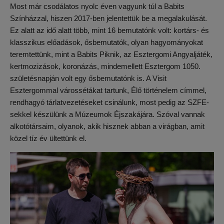
Most már csodálatos nyolc éven vagyunk túl a Babits
Színházzal, hiszen 2017-ben jelentettük be a megalakulását.
Ez alatt az idő alatt több, mint 16 bemutatónk volt: kortárs- és
klasszikus előadások, ősbemutatók, olyan hagyományokat
teremtettünk, mint a Babits Piknik, az Esztergomi Angyaljáték,
kertmozizások, koronázás, mindemellett Esztergom 1050.
születésnapján volt egy ősbemutatónk is. A Visit
Esztergommal várossétákat tartunk, Élő történelem címmel,
rendhagyó tárlatvezetéseket csinálunk, most pedig az SZFE-
sekkel készülünk a Múzeumok Éjszakájára. Szóval vannak
alkotótársaim, olyanok, akik hisznek abban a virágban, amit
közel tíz év ültettünk el.