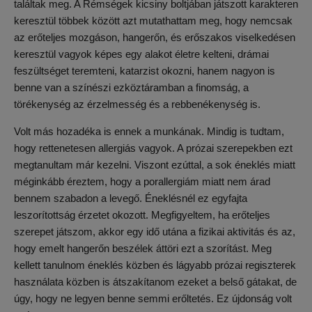
találtak meg. A Rémségek kicsiny boltjában játszott karakteren
keresztül többek között azt mutathattam meg, hogy nemcsak
az erőteljes mozgáson, hangerőn, és erőszakos viselkedésen
keresztül vagyok képes egy alakot életre kelteni, drámai
feszültséget teremteni, katarzist okozni, hanem nagyon is
benne van a színészi ezköztáramban a finomság, a
törékenység az érzelmesség és a rebbenékenység is.
Volt más hozadéka is ennek a munkának. Mindig is tudtam,
hogy rettenetesen allergiás vagyok. A prózai szerepekben ezt
megtanultam már kezelni. Viszont ezúttal, a sok éneklés miatt
méginkább éreztem, hogy a porallergiám miatt nem árad
bennem szabadon a levegő. Éneklésnél ez egyfajta
leszorítottság érzetet okozott. Megfigyeltem, ha erőteljes
szerepet játszom, akkor egy idő utána a fizikai aktivitás és az,
hogy emelt hangerőn beszélek áttöri ezt a szorítást. Meg
kellett tanulnom éneklés közben és lágyabb prózai regiszterek
használata közben is átszakítanom ezeket a belső gátakat, de
úgy, hogy ne legyen benne semmi erőltetés. Ez újdonság volt