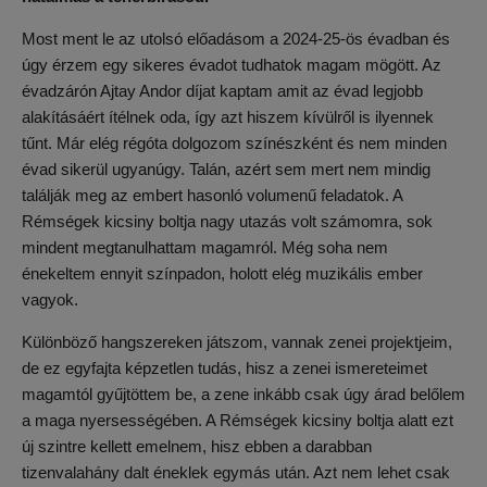
Most ment le az utolsó előadásom a 2024-25-ös évadban és
úgy érzem egy sikeres évadot tudhatok magam mögött. Az
évadzárón Ajtay Andor díjat kaptam amit az évad legjobb
alakításáért ítélnek oda, így azt hiszem kívülről is ilyennek
tűnt. Már elég régóta dolgozom színészként és nem minden
évad sikerül ugyanúgy. Talán, azért sem mert nem mindig
találják meg az embert hasonló volumenű feladatok. A
Rémségek kicsiny boltja nagy utazás volt számomra, sok
mindent megtanulhattam magamról. Még soha nem
énekeltem ennyit színpadon, holott elég muzikális ember
vagyok.
Különböző hangszereken játszom, vannak zenei projektjeim,
de ez egyfajta képzetlen tudás, hisz a zenei ismereteimet
magamtól gyűjtöttem be, a zene inkább csak úgy árad belőlem
a maga nyersességében. A Rémségek kicsiny boltja alatt ezt
új szintre kellett emelnem, hisz ebben a darabban
tizenvalahány dalt éneklek egymás után. Azt nem lehet csak