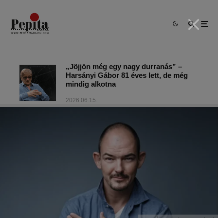
„Jöjjön még egy nagy durranás” –
Harsányi Gábor 81 éves lett, de még
mindig alkotna
2026.06.15.