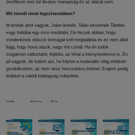
önreflexió nem túl divatos manapság és az alázat sem.
Mit tennél most legszívesebben?
Itt lennék ahol vagyok. Jelen lennék. Talán elmennék Tibetbe,
vagy Indiába egy évre meditálni. De hiszek abban, hogy
mindenkinek először önmagát kell megtalálnia és ez nem attól
függ, hogy hová utazik, vagy mit csinál. Ha én tudok
magamon változtatni, fejlődni, az kihat a környezetemre is. Én
jól vagyok, de tudom azt, ha folyton a materiális világ értékein
gondolkodom, az nem okoz hosszútávú örömet. Engem pedig
érdekel a valódi boldogság mibenléte.
Deszka
Film
Címkék