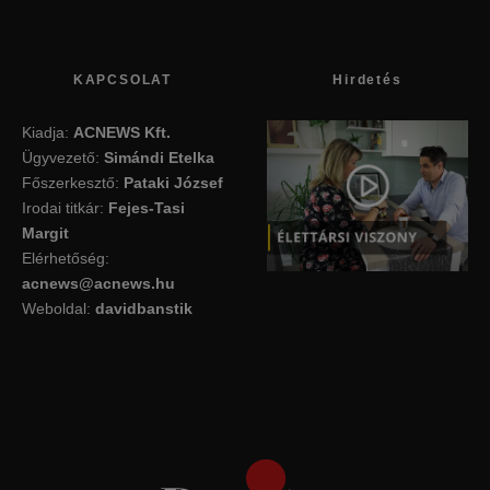
KAPCSOLAT
Hirdetés
Kiadja:
ACNEWS Kft.
Ügyvezető:
Simándi Etelka
Főszerkesztő:
Pataki József
Irodai titkár:
Fejes-Tasi
Margit
Elérhetőség:
acnews@acnews.hu
Weboldal:
davidbanstik