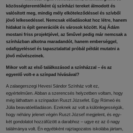
közösségteremtőként új színházi tereket álmodott és
valósított meg, mindig mély elköteleződéssel és szívből
jövő lelkesedéssel. Nemcsak előadásokat hoz létre, hanem
hidakat is épít generációk és városok között. Kaj Ádám
mostani friss projektjével, az 5művel pedig már nemcsak a
színházban alkotna maradandót, hanem emberséggel,
odafigyeléssel és tapasztalattal próbál példát mutatni a
jövő művészeinek.
Mikor volt az első találkozásod a színházzal – és az
egyenlő volt-e a színpad hívásával?
A zalaegerszegi Hevesi Sándor Színház volt ez,
egyértelműen. Abban a szerencsés helyzetben voltam, hogy
még láthattam a színpadon Ruszt Józsefet. Egy Rómeó és
Júlia beavatóelőadáson. Ezeknek az volt a különlegességük,
hogy néhány jelenet végén Ruszt József megjelent, és egy-
két gondolatot hozzáfűzött a darabhoz – ugye ez az ő nagy
találmánya volt. Én egyébként rajztagozatos iskolába jártam,