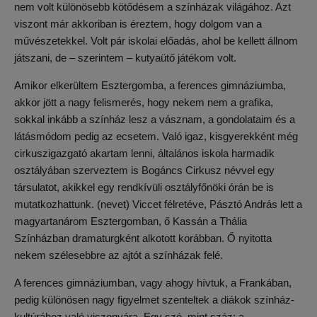
nem volt különösebb kötődésem a színházak világához. Azt
viszont már akkoriban is éreztem, hogy dolgom van a
művészetekkel. Volt pár iskolai előadás, ahol be kellett állnom
játszani, de – szerintem – kutyaütő játékom volt.
Amikor elkerültem Esztergomba, a ferences gimnáziumba,
akkor jött a nagy felismerés, hogy nekem nem a grafika,
sokkal inkább a színház lesz a vásznam, a gondolataim és a
látásmódom pedig az ecsetem. Való igaz, kisgyerekként még
cirkuszigazgató akartam lenni, általános iskola harmadik
osztályában szerveztem is Bogáncs Cirkusz névvel egy
társulatot, akikkel egy rendkívüli osztályfőnöki órán be is
mutatkozhattunk. (nevet) Viccet félretéve, Pásztó András lett a
magyartanárom Esztergomban, ő Kassán a Thália
Színházban dramaturgként alkotott korábban. Ő nyitotta
nekem szélesebbre az ajtót a színházak felé.
A ferences gimnáziumban, vagy ahogy hívtuk, a Frankában,
pedig különösen nagy figyelmet szenteltek a diákok színház-
kultúrához való viszonyára. Egy szó, mint száz: a