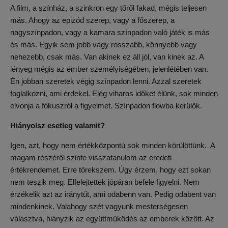
A film, a színház, a szinkron egy tőről fakad, mégis teljesen
más. Ahogy az epizód szerep, vagy a főszerep, a
nagyszínpadon, vagy a kamara színpadon való játék is más
és más. Egyik sem jobb vagy rosszabb, könnyebb vagy
nehezebb, csak más. Van akinek ez áll jól, van kinek az. A
lényeg mégis az ember személyiségében, jelenlétében van.
Én jobban szeretek végig színpadon lenni. Azzal szeretek
foglalkozni, ami érdekel. Elég viharos időket élünk, sok minden
elvonja a fókuszról a figyelmet. Színpadon flowba kerülök.
Hiányolsz esetleg valamit?
Igen, azt, hogy nem értékközpontú sok minden körülöttünk. A
magam részéről szinte visszatanulom az eredeti
értékrendemet. Erre törekszem. Úgy érzem, hogy ezt sokan
nem teszik meg. Elfelejtettek jópáran befele figyelni. Nem
érzékelik azt az iránytűt, ami odabenn van. Pedig odabent van
mindenkinek. Valahogy szét vagyunk mesterségesen
választva, hiányzik az együttműködés az emberek között. Az