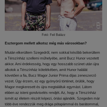
Fotó: Feil Balázz
Esztergom mellett alkotsz még más városokban?
Miután elkerültem Szegedről, nem sokkal később bekerültem
a Térszínház szellemi műhelyébe, amit Bucz Hunor vezetett
akkor. Ami érdekesség, hogy egy hosszabb szünet után újra
alkotok a Térszínház kötelékében, amit Hunor halálát
követően a fia, Bucz Magor Junior Prima díjas zeneszerző
vezet. Úgy érzem, ez egy gyönyörű történet, örülök, hogy
Magor megkeresett és újra megtaláltuk egymást. Látom
ebben az isteni gondviselés rendjét. Az, hogy a Térszínház
ismét az életem részét képezi, óriási ajándék. Szegeden már
több éve rendezzük meg drága pótapámmal és barátommal,