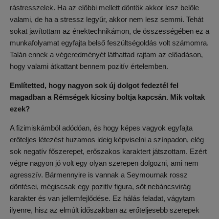
rástresszelek. Ha az előbbi mellett döntök akkor lesz belőle
valami, de ha a stressz legyűr, akkor nem lesz semmi. Tehát
sokat javítottam az énektechnikámon, de összességében ez a
munkafolyamat egyfajta belső feszültségoldás volt számomra.
Talán ennek a végeredményét láthattad rajtam az előadáson,
hogy valami átkattant bennem pozitív értelemben.
Említetted, hogy nagyon sok új dolgot fedeztél fel
magadban a Rémségek kicsiny boltja kapcsán. Mik voltak
ezek?
A fizimiskámból adódóan, és hogy képes vagyok egyfajta
erőteljes létezést huzamos ideig képviselni a színpadon, elég
sok negatív főszerepet, erőszakos karaktert játszottam. Ezért
végre nagyon jó volt egy olyan szerepen dolgozni, ami nem
agresszív. Bármennyire is vannak a Seymournak rossz
döntései, mégiscsak egy pozitív figura, sőt nebáncsvirág
karakter és van jellemfejlődése. Ez hálás feladat, vágytam
ilyenre, hisz az elmúlt időszakban az erőteljesebb szerepek