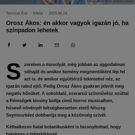
Orosz Ákos/ Fotó: Emmer László
Tarnócai Éva
·
Interjú
·
2025.06.24.
Orosz Ákos: én akkor vagyok igazán jó, ha
színpadon lehetek
S
zeretem a mosolyát, még jobban az aggodalmas
sóhaját és amikor kemény megmentőként lép fel
azt is, de amikor együttérző tekintettel néz, az
igazán rabul ejtő. Pedig Orosz Ákos gyakran jelenít meg
negatív hősöket. A sokoldalú, ezerarcú színművész ezúttal
a Rémségek kicsiny boltja című horror musicalben,
húsevő növényét kétségbeesetten etető félszeg
Seymourként dobbantja meg a közönség szívét.
Kétbalkezes fiatal botanikusként is bizonyítottad, hogy
hatalmas a teherbírásod.