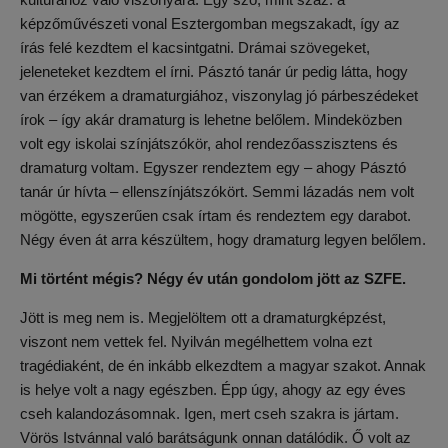
képzőművészeti vonal Esztergomban megszakadt, így az
írás felé kezdtem el kacsintgatni. Drámai szövegeket,
jeleneteket kezdtem el írni. Pásztó tanár úr pedig látta, hogy
van érzékem a dramaturgiához, viszonylag jó párbeszédeket
írok – így akár dramaturg is lehetne belőlem. Mindeközben
volt egy iskolai színjátszókör, ahol rendezőasszisztens és
dramaturg voltam. Egyszer rendeztem egy – ahogy Pásztó
tanár úr hívta – ellenszínjátszókört. Semmi lázadás nem volt
mögötte, egyszerűen csak írtam és rendeztem egy darabot.
Négy éven át arra készültem, hogy dramaturg legyen belőlem.
Mi történt mégis? Négy év után gondolom jött az SZFE.
Jött is meg nem is. Megjelöltem ott a dramaturgképzést,
viszont nem vettek fel. Nyilván megélhettem volna ezt
tragédiaként, de én inkább elkezdtem a magyar szakot. Annak
is helye volt a nagy egészben. Épp úgy, ahogy az egy éves
cseh kalandozásomnak. Igen, mert cseh szakra is jártam.
Vörös Istvánnal való barátságunk onnan datálódik. Ő volt az