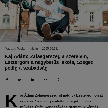
Magazin Pepita
·
Interjú
·
2025.06.23.
Kaj Ádám: Zalaegerszeg a szerelem,
Esztergom a nagybetűs iskola, Szeged
pedig a szabadság
K
aj Ádám Zalaegerszegről indulva Esztergomon át
egészen Szegedig építette fel saját, hiteles
művészi útját. Rendezőként, dramaturgként és