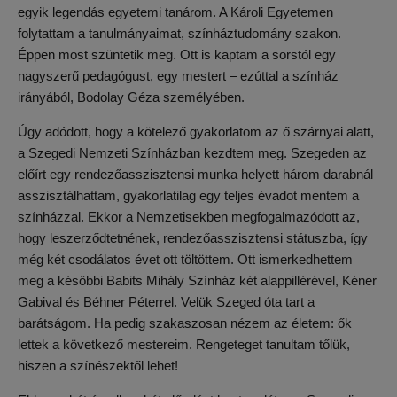
egyik legendás egyetemi tanárom. A Károli Egyetemen
folytattam a tanulmányaimat, színháztudomány szakon.
Éppen most szüntetik meg. Ott is kaptam a sorstól egy
nagyszerű pedagógust, egy mestert – ezúttal a színház
irányából, Bodolay Géza személyében.
Úgy adódott, hogy a kötelező gyakorlatom az ő szárnyai alatt,
a Szegedi Nemzeti Színházban kezdtem meg. Szegeden az
előírt egy rendezőasszisztensi munka helyett három darabnál
asszisztálhattam, gyakorlatilag egy teljes évadot mentem a
színházzal. Ekkor a Nemzetisekben megfogalmazódott az,
hogy leszerződtetnének, rendezőasszisztensi státuszba, így
még két csodálatos évet ott töltöttem. Ott ismerkedhettem
meg a későbbi Babits Mihály Színház két alappillérével, Kéner
Gabival és Béhner Péterrel. Velük Szeged óta tart a
barátságom. Ha pedig szakaszosan nézem az életem: ők
lettek a következő mestereim. Rengeteget tanultam tőlük,
hiszen a színészektől lehet!