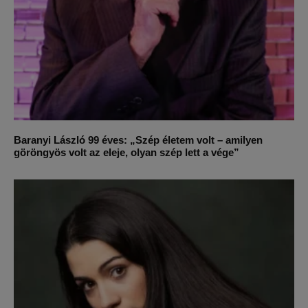
Baranyi László 99 éves: „Szép életem volt – amilyen
göröngyös volt az eleje, olyan szép lett a vége”