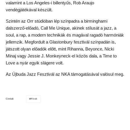
valamint a Los Angeles-i billentyűs, Rob Araujo
vendégjátékával készült.
Szintén az Orr stúdióban lép színpadra a birminghami
dalszerző-előadó, Call Me Unique, akinek stílusát a jazz, a
soul, a rap, a modern technikák és magával ragadó harmóniák
jellemzik. Megfordult a Glastonbury fesztivál színpadán is,
játszott olyan előadók előtt, mint Rihanna, Beyonce, Nicki
Minaj vagy Jessie J. Monkeyneck-el közös dala, a Time to
Love a nyár egyik slágere volt.
Az Újbuda Jazz Fesztivál az NKA támogatásával valósul meg.
Hírek
Címkék