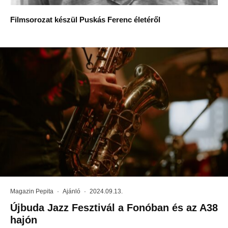
Filmsorozat készül Puskás Ferenc életéről
Magazin Pepita
·
Ajánló
·
2024.09.13.
Újbuda Jazz Fesztivál a Fonóban és az A38
hajón