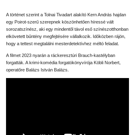
A történet szerint a Tolnai Tivadart alakító Kern András hajdan
egy Poirot-szerű szerepnek köszönhetően híressé vált
sorozatszínész, aki egy mindentől távol eső színészotthonban
elkövetett bűntény megfejtésére vállalkozik. Időközben rájön,
hogy a tettest megtalálni mesterdetektívhez méltó feladat.
A filmet 2023 nyarán a ráckeresztúri Brauch-kastélyban
forgatták. A krimi-komédia forgatókönyvírója Köbli Norbert,
operatőre Balázs István Balázs.