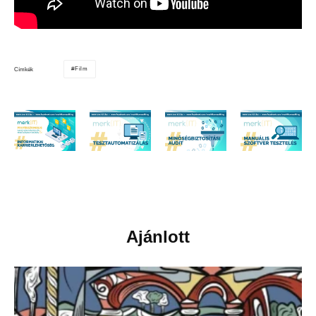
Film
Címkék
Ajánlott