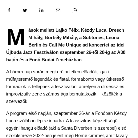
M
ások mellett Lajkó Félix, Kézdy Luca, Dresch
Mihály, Borbély Mihály, a Subtones, Leona
Berlin és Call Me Unique ad koncertet az idei
Újbuda Jazz Fesztiválon szeptember 26-től 28-ig az A38
hajón és a Fonó Budai Zeneházban.
A három nap során megkerülhetetlen előadók, igazi
műfajteremtő legendák és fiatal, formabontó vagy útkereső
formációk is fellépnek a fesztiválon, amelyen a dzsessz és
improvizatív zene számos ága bemutatkozik – közölték a
szervezők.
A program első napján, szeptember 26-án a Fonóban Kézdy
Luca szólóban lép színpadra. A klasszikus képzettségű,
egyéni hangú előadó (aki a Santa Diverben is szerepel) első
szólólemeze 2022-ben jelent meg Home címmel, amit tavaly