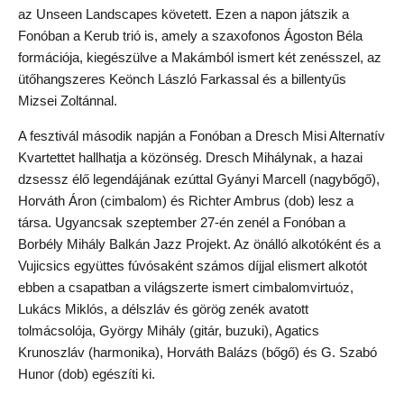
az Unseen Landscapes követett. Ezen a napon játszik a
Fonóban a Kerub trió is, amely a szaxofonos Ágoston Béla
formációja, kiegészülve a Makámból ismert két zenésszel, az
ütőhangszeres Keönch László Farkassal és a billentyűs
Mizsei Zoltánnal.
A fesztivál második napján a Fonóban a Dresch Misi Alternatív
Kvartettet hallhatja a közönség. Dresch Mihálynak, a hazai
dzsessz élő legendájának ezúttal Gyányi Marcell (nagybőgő),
Horváth Áron (cimbalom) és Richter Ambrus (dob) lesz a
társa. Ugyancsak szeptember 27-én zenél a Fonóban a
Borbély Mihály Balkán Jazz Projekt. Az önálló alkotóként és a
Vujicsics együttes fúvósaként számos díjjal elismert alkotót
ebben a csapatban a világszerte ismert cimbalomvirtuóz,
Lukács Miklós, a délszláv és görög zenék avatott
tolmácsolója, György Mihály (gitár, buzuki), Agatics
Krunoszláv (harmonika), Horváth Balázs (bőgő) és G. Szabó
Hunor (dob) egészíti ki.