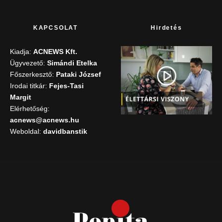
KAPCSOLAT
Hirdetés
Kiadja:
ACNEWS Kft.
Ügyvezető:
Simándi Etelka
Főszerkesztő:
Pataki József
Irodai titkár:
Fejes-Tasi
Margit
Elérhetőség:
acnews@acnews.hu
Weboldal:
davidbanstik