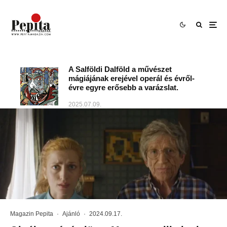
A Salföldi Dalföld a művészet
mágiájának erejével operál és évről-
évre egyre erősebb a varázslat.
2025.07.09.
Magazin Pepita
·
Ajánló
·
2024.09.17.