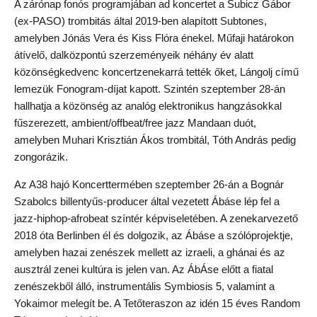
A zárónap fonós programjában ad koncertet a Subicz Gábor
(ex-PASO) trombitás által 2019-ben alapított Subtones,
amelyben Jónás Vera és Kiss Flóra énekel. Műfaji határokon
átívelő, dalközpontú szerzeményeik néhány év alatt
közönségkedvenc koncertzenekarrá tették őket, Lángolj című
lemezük Fonogram-díjat kapott. Szintén szeptember 28-án
hallhatja a közönség az analóg elektronikus hangzásokkal
fűszerezett, ambient/offbeat/free jazz Mandaan duót,
amelyben Muhari Krisztián Ákos trombitál, Tóth András pedig
zongorázik.
Az A38 hajó Koncerttermében szeptember 26-án a Bognár
Szabolcs billentyűs-producer által vezetett Ábáse lép fel a
jazz-hiphop-afrobeat színtér képviseletében. A zenekarvezető
2018 óta Berlinben él és dolgozik, az Ábáse a szólóprojektje,
amelyben hazai zenészek mellett az izraeli, a ghánai és az
ausztrál zenei kultúra is jelen van. Az ÁbÁse előtt a fiatal
zenészekből álló, instrumentális Symbiosis 5, valamint a
Yokaimor melegít be. A Tetőteraszon az idén 15 éves Random