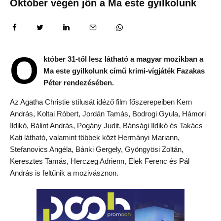
Október végén jön a Ma este gyilkolunk
O
któber 31-től lesz látható a magyar mozikban a
Ma este gyilkolunk című krimi-vígjáték Fazakas
Péter rendezésében.
Az Agatha Christie stílusát idéző film főszerepeiben Kern
András, Koltai Róbert, Jordán Tamás, Bodrogi Gyula, Hámori
Ildikó, Bálint András, Pogány Judit, Bánsági Ildikó és Takács
Kati látható, valamint többek közt Hermányi Mariann,
Stefanovics Angéla, Bánki Gergely, Gyöngyösi Zoltán,
Keresztes Tamás, Herczeg Adrienn, Elek Ferenc és Pál
András is feltűnik a mozivásznon.