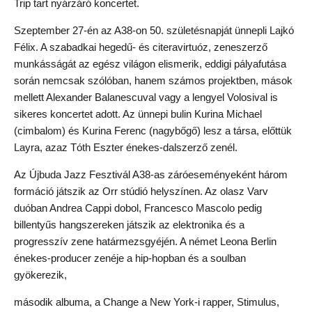
Trip tart nyárzáró koncertet.
Szeptember 27-én az A38-on 50. születésnapját ünnepli Lajkó
Félix. A szabadkai hegedű- és citeravirtuóz, zeneszerző
munkásságát az egész világon elismerik, eddigi pályafutása
során nemcsak szólóban, hanem számos projektben, mások
mellett Alexander Balanescuval vagy a lengyel Volosival is
sikeres koncertet adott. Az ünnepi bulin Kurina Michael
(cimbalom) és Kurina Ferenc (nagybőgő) lesz a társa, előttük
Layra, azaz Tóth Eszter énekes-dalszerző zenél.
Az Újbuda Jazz Fesztivál A38-as záróeseményeként három
formáció játszik az Orr stúdió helyszínen. Az olasz Varv
duóban Andrea Cappi dobol, Francesco Mascolo pedig
billentyűs hangszereken játszik az elektronika és a
progresszív zene határmezsgyéjén. A német Leona Berlin
énekes-producer zenéje a hip-hopban és a soulban
gyökerezik,
második albuma, a Change a New York-i rapper, Stimulus,