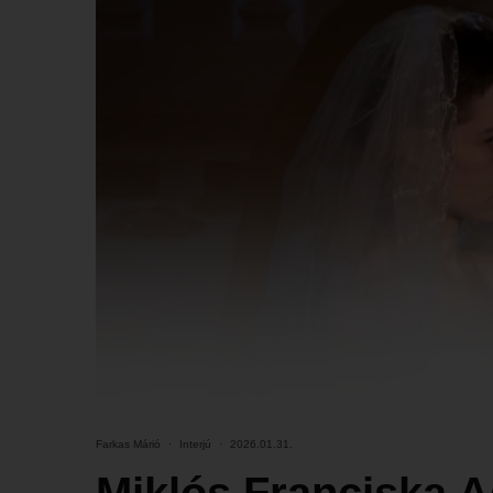
Farkas Márió
·
Interjú
·
2026.01.31.
Miklós Franciska A