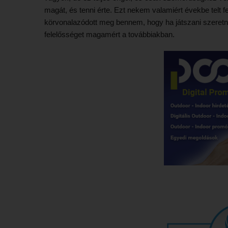
magát, és tenni érte. Ezt nekem valamiért évekbe telt f
körvonalazódott meg bennem, hogy ha játszani szeretnék,
felelősséget magamért a továbbiakban.