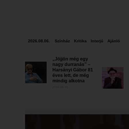
2026.08.06.
Színház
Kritika
Interjú
Ajánló
„Jöjjön még egy
nagy durranás” –
Harsányi Gábor 81
éves lett, de még
mindig alkotna
2026.06.15.