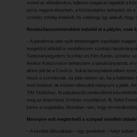
menni az előadásokra, teljesen magával ragadott a kö
azt is nagyon élveztem, a közösséghez tartozást, és a
színház mindig érdekelt, és valahogy így alakult, hogy
Rendezőasszisztensként indultál el a pályán, csak k
– A pandémia után nyílt lehetőségem kipróbálni magam
megelőző időkből is rendelkezem színházi tanulmányo
Tudományegyetem Színház-és Film Karán, színész sza
Amikor Kolozsváron befejeztem a tanulmányaimat, el v
akkor jött be a Covid is. Sokat bizonytalankodtam ezen,
része a színháznak, és jobb nekem az, ha a háttérben 
mert érdekel, de közben elkezdett hiányozni a játék. 
TIM Stúdióhoz. Itt pályakezdő rendezőkkel készített
meg az Anarchista Színház vezetőjével, Ifj. Sebő Fere
keres a csapatába. Mondtam neki, hogy én mindkettőr
Mennyire volt megterhelő a színpad mindkét oldalán
– A kezdeti időszakban – úgy gondolom – helyt tudtam á