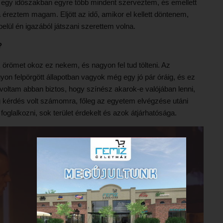
gy egy időszakban egyre több mindent szerveztem, és emellett
éreztem magam. Eljött az idő, amikor el kellett döntenem,
elül én igazából játszani szerettem volna.
?
 örömet okoz ez nekem, és nagyon fel tud tölteni. Az
yon felpörgött állapotban vagyok még egy jó pár óráig, és ez
 voltam abban biztos, hogy színész akarok-e valójában lenni,
 kérdés volt számomra, főleg az egyetem elvégzése utáni
oglalkozni, sok terület érdekelt és azok átjárhatósága.