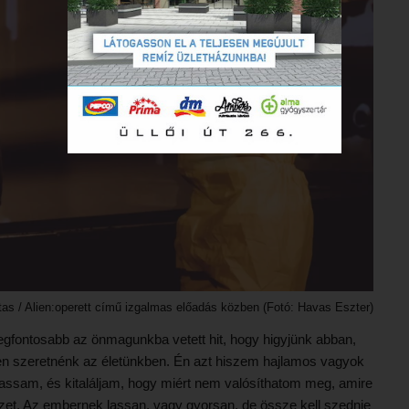
as / Alien:operett című izgalmas előadás közben (Fotó: Havas Eszter)
legfontosabb az önmagunkba vetett hit, hogy higyjünk abban,
n szeretnénk az életünkben. Én azt hiszem hajlamos vagyok
ogassam, és kitaláljam, hogy miért nem valósíthatom meg, amire
zet. Az embernek lassan, vagy gyorsan, de össze kell szednie