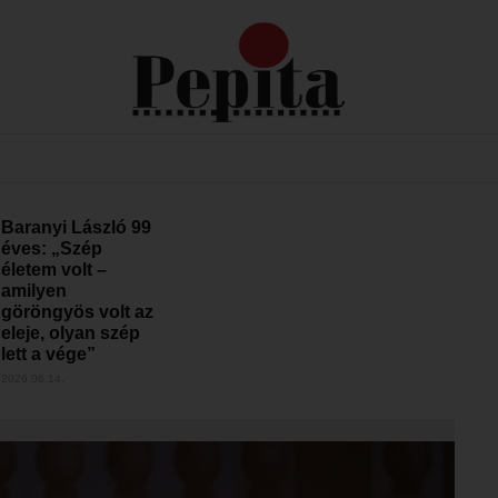
Baranyi László 99
éves: „Szép
életem volt –
amilyen
göröngyös volt az
eleje, olyan szép
lett a vége”
2026.06.14.