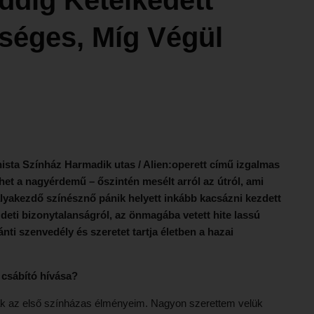
séges, Míg Végül
hista Színház Harmadik utas / Alien:operett című izgalmas
het a nagyérdemű – őszintén mesélt arról az útról, ami
pályakezdő színésznő pánik helyett inkább kacsázni kezdett
zdeti bizonytalanságról, az önmagába vetett hite lassú
ránti szenvedély és szeretet tartja életben a hazai
 csábító hívása?
k az első színházas élményeim. Nagyon szerettem velük