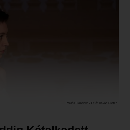
Miklós Franciska / Fotó: Havas Eszter
ddig Kételkedett