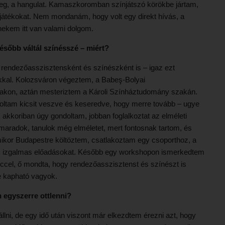
zeg, a hangulat. Kamaszkoromban színjátszó körökbe jártam,
 játékokat. Nem mondanám, hogy volt egy direkt hívás, a
 nekem itt van valami dolgom.
ésőbb váltál színésszé – miért?
 rendezőasszisztensként és színészként is – igaz ezt
kkal. Kolozsváron végeztem, a Babeş-Bolyai
kon, aztán mesteriztem a Károli Színháztudomány szakán.
oltam kicsit veszve és keseredve, hogy merre tovább – ugye
 akkoriban úgy gondoltam, jobban foglalkoztat az elméleti
maradok, tanulok még elméletet, mert fontosnak tartom, és
Amikor Budapestre költöztem, csatlakoztam egy csoporthoz, a
ünk izgalmas előadásokat. Később egy workshopon ismerkedtem
nccel, ő mondta, hogy rendezőasszisztenst és színészt is
e kapható vagyok.
 egyszerre ottlenni?
llni, de egy idő után viszont már elkezdtem érezni azt, hogy