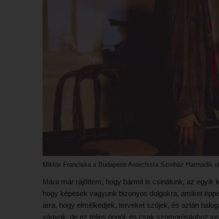
Miklós Franciska a Budapesti Anarchista Színház Harmadik ut
Mára már rájöttem, hogy bármit is csinálunk, az egyik 
hogy képesek vagyunk bizonyos dolgokra, amiket éppe
arra, hogy elmélkedjek, terveket szőjek, és aztán hal
vágyok, de ez teljes öngól, és csak szomorúsághoz ve