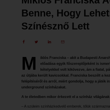
Benne, Hogy Lehet
Színésznő Lett
M
iklós Franciska – akit a Budapesti Anarc
előadása egyik főszereplőjeként is ismer
kételyekkel volt kikövezve, ám a fiatal, 
az útjába került kavicsokkal. Franciska beszélt a ke
felépítéséről és arról, miért gondolja, hogy a játék i
underground színházakat.
A te életedben mikor érkezett el a színház világának
– A szüleim színházkedvelő emberek, tőlük származna