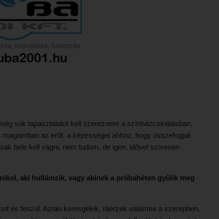
 még sok tapasztalatot kell szereznem a színházcsinálásban,
 magamban az erőt, a képességet ahhoz, hogy összefogjak
sak bele kell vágni, nem tudom, de igen, idővel szívesen
nikol, aki hullámzik, vagy akinek a próbahéten gyűlik meg
csit és feszül. Aztán keresgélek, ráérzek valamire a szerepben,