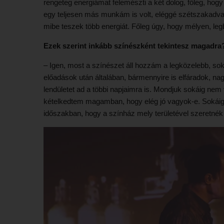
rengeteg energiámat felemészti a két dolog, főleg, ho
egy teljesen más munkám is volt, eléggé szétszakadva 
mibe teszek több energiát. Főleg úgy, hogy mélyen, legb
Ezek szerint inkább színészként tekintesz magadra
– Igen, most a színészet áll hozzám a legközelebb, sok
előadások után általában, bármennyire is elfáradok, nag
lendületet ad a többi napjaimra is. Mondjuk sokáig nem
kételkedtem magamban, hogy elég jó vagyok-e. Sokáig
időszakban, hogy a színház mely területével szeretnék f