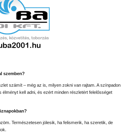
al szemben?
zlet számít – még az is, milyen zokni van rajtam. A színpadon
lményt kell adni, és ezért minden részletért felelősséget
tköznapokban?
m. Természetesen jólesik, ha felismerik, ha szeretik, de
lok.