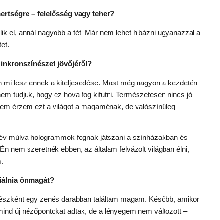
mertségre – felelősség vagy teher?
lik el, annál nagyobb a tét. Már nem lehet hibázni ugyanazzal a
et.
zinkronszínészet jövőjéről?
án mi lesz ennek a kiteljesedése. Most még nagyon a kezdetén
em tudjuk, hogy ez hova fog kifutni. Természetesen nincs jó
em érzem ezt a világot a magaménak, de valószínűleg
záz év múlva hologrammok fognak játszani a színházakban és
 Én nem szeretnék ebben, az általam felvázolt világban élni,
.
iniálnia önmagát?
ínészként egy zenés darabban találtam magam. Később, amikor
mind új nézőpontokat adtak, de a lényegem nem változott –