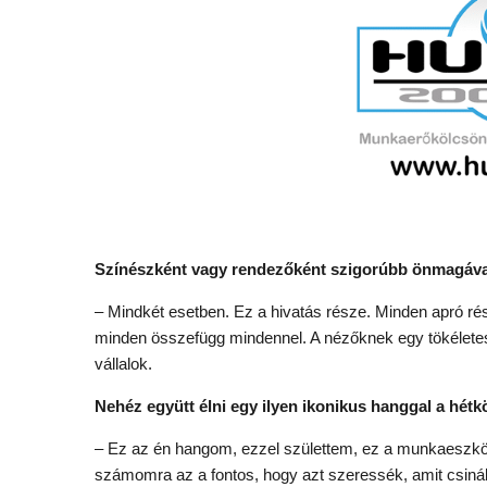
Színészként vagy rendezőként szigorúbb önmagáv
– Mindkét esetben. Ez a hivatás része. Minden apró rés
minden összefügg mindennel. A nézőknek egy tökéletes é
vállalok.
Nehéz együtt élni egy ilyen ikonikus hanggal a hé
– Ez az én hangom, ezzel születtem, ez a munkaeszközö
számomra az a fontos, hogy azt szeressék, amit csiná