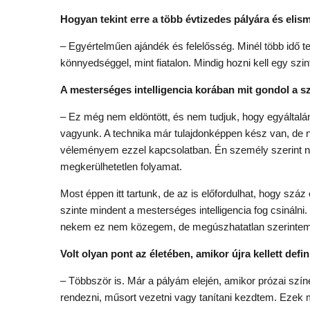
Hogyan tekint erre a több évtizedes pályára és elis
– Egyértelműen ajándék és felelősség. Minél több idő te
könnyedséggel, mint fiatalon. Mindig hozni kell egy szint
A mesterséges intelligencia korában mit gondol a s
– Ez még nem eldöntött, és nem tudjuk, hogy egyáltal
vagyunk. A technika már tulajdonképpen kész van, de n
véleményem ezzel kapcsolatban. Én személy szerint n
megkerülhetetlen folyamat.
Most éppen itt tartunk, de az is előfordulhat, hogy s
szinte mindent a mesterséges intelligencia fog csinálni.
nekem ez nem közegem, de megúszhatatlan szerintem
Volt olyan pont az életében, amikor újra kellett def
– Többször is. Már a pályám elején, amikor prózai sz
rendezni, műsort vezetni vagy tanítani kezdtem. Ezek 