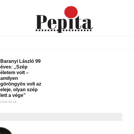
Baranyi László 99
éves: „Szép
életem volt –
amilyen
göröngyös volt az
eleje, olyan szép
lett a vége”
2026.06.14.