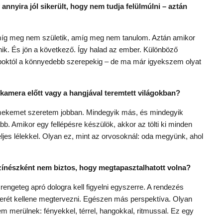
annyira jól sikerült, hogy nem tudja felülmúlni – aztán
 Amíg meg nem születik, amíg meg nem tanulom. Aztán amikor
ik. És jön a következő. Így halad az ember. Különböző
boktól a könnyedebb szerepekig – de ma már igyekszem olyat
 kamera előtt vagy a hangjával teremtett világokban?
rmekemet szeretem jobban. Mindegyik más, és mindegyik
bb. Amikor egy fellépésre készülök, akkor az tölti ki minden
eljes lélekkel. Olyan ez, mint az orvosoknál: oda megyünk, ahol
színészként nem biztos, hogy megtapasztalhatott volna?
rengeteg apró dologra kell figyelni egyszerre. A rendezés
szerét kellene megtervezni. Egészen más perspektíva. Olyan
sem merülnek: fényekkel, térrel, hangokkal, ritmussal. Ez egy