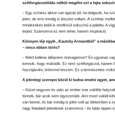
szétforgácsolódás nélkül megélni ezt a fajta soksz
– Egy színész akkor van igazán jól, ha dolgozik, ha sz
jelen, de erre mindig is büszke voltam. A színház mellett
mindezeken belül is rendkívül sokszínű a paletta. A ví
terjed. Számomra ez nem teher, hanem inspiráció.
Könnyen lép egyik „Kautzky Armandból” a másikba? A
– nincs ebben törés?
– Miért kellene átlépnem önmagamon? Én ugyanaz vagy
keresik, hogy működik. Ez nem szétforgácsol, hanem 
hozzájárulni, örömmel teszem. Ez a természetes műk
A jelenlegi szerepei közül ki tudna emelni egyet, am
– Közel negyven év után az ember már sokféle helyze
tűnnek, bár azok sem egyszerűek. Ami most valódi ki
van benne, és bár mindig is jelen volt az életemben a 
nagy feladatot jelentenek számomra – és talán éppen e