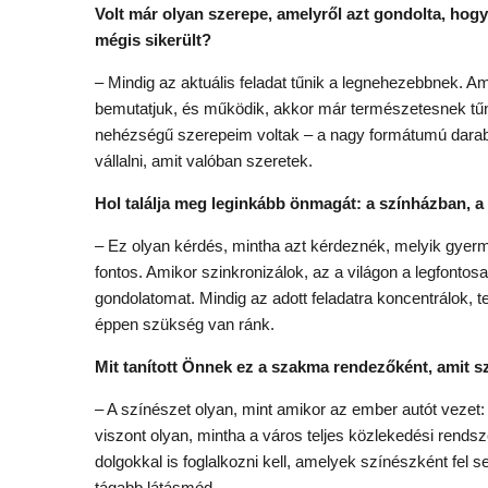
Volt már olyan szerepe, amelyről azt gondolta, hogy 
mégis sikerült?
– Mindig az aktuális feladat tűnik a legnehezebbnek.
bemutatjuk, és működik, akkor már természetesnek tűn
nehézségű szerepeim voltak – a nagy formátumú dara
vállalni, amit valóban szeretek.
Hol találja meg leginkább önmagát: a színházban, a
– Ez olyan kérdés, mintha azt kérdeznék, melyik gye
fontos. Amikor szinkronizálok, az a világon a legfontosa
gondolatomat. Mindig az adott feladatra koncentrálok, t
éppen szükség van ránk.
Mit tanított Önnek ez a szakma rendezőként, amit 
– A színészet olyan, mint amikor az ember autót vezet: 
viszont olyan, mintha a város teljes közlekedési rend
dolgokkal is foglalkozni kell, amelyek színészként fel 
tágabb látásmód.