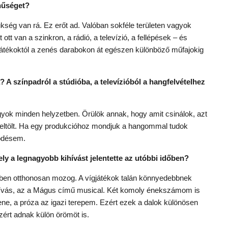
ínűséget?
ükség van rá. Ez erőt ad. Valóban sokféle területen vagyok
 ott van a szinkron, a rádió, a televízió, a fellépések – és
gjátékoktól a zenés darabokon át egészen különböző műfajokig
 színpadról a stúdióba, a televízióból a hangfelvételhez
ok minden helyzetben. Örülök annak, hogy amit csinálok, azt
feltölt. Ha egy produkcióhoz mondjuk a hangommal tudok
ödésem.
ely a legnagyobb kihívást jelentette az utóbbi időben?
tben otthonosan mozog. A vígjátékok talán könnyedebbnek
hívás, az a Mágus című musical. Két komoly énekszámom is
zene, a próza az igazi terepem. Ezért ezek a dalok különösen
zért adnak külön örömöt is.