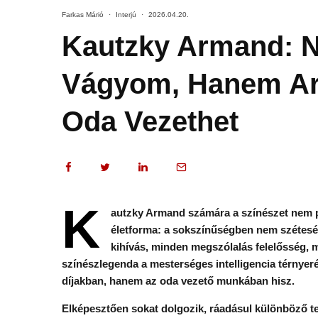
Farkas Márió
·
Interjú
·
2026.04.20.
Kautzky Armand: N
Vágyom, Hanem Arr
Oda Vezethet
K
autzky Armand számára a színészet nem 
életforma: a sokszínűségben nem szétesést
kihívás, minden megszólalás felelősség, mi
színészlegenda a mesterséges intelligencia térnyerés
díjakban, hanem az oda vezető munkában hisz.
Elképesztően sokat dolgozik, ráadásul különböző t