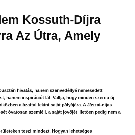
em Kossuth-Díjra
a Az Útra, Amely
pusztán hivatás, hanem szenvedéllyé nemesedett
, hanem inspirációt lát. Vallja, hogy minden szerep új
közben alázattal tekint saját pályájára. A Jászai-díjas
ét óvatosan szemléli, a saját jövőjét illetően pedig nem a
erületeken teszi mindezt. Hogyan lehetséges