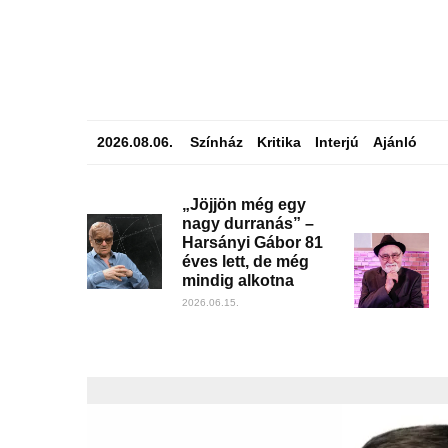
2026.08.06.
Színház
Kritika
Interjú
Ajánló
„Jöjjön még egy
nagy durranás” –
Harsányi Gábor 81
éves lett, de még
mindig alkotna
2026.06.15.