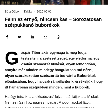
Bóta Gábor
·
Kritika
·
2026.05.01.
Fenn az ernyő, nincsen kas – Sorozatosan
szétpukkanó buborékok
G
áspár Tibor akár egymaga is meg tudja
testesíteni a szétesettséget, egy életforma, egy
család szanaszét hullását, olyan lemondóan,
annyira már minden mindegy hangulatban tud nézni,
olyan szórakozottan szétszórttá tud váni a Buborékok
előadásában, hogy ha csak ránpillantunk, érzékeljük, hogy
itt hamarosan szétpukkan minden, mint a buborék.
Ha úgy tetszik, a „pukkadozás” folyamatát látjuk a a Miskolci
Nemzeti Színház nagyszínpadán. A jobb napokat látott