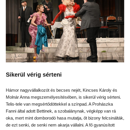
Sikerül vérig sérteni
Hámor nagyvállalkozót és becses nejét, Kincses Károly és
Molnár Anna megszemélyesítésében, is sikerül vérig sérteni.
Telis-tele van megsértődöttekkel a színpad. A Prohászka
Fanni által adott Bettinek, a szobalánynak, végképp van rá
oka, mert mint domborodó hasa mutatja, őt bizony felcsinálták,
de ezt senki, de senki nem akarja vállalni. A fő gyanúsított