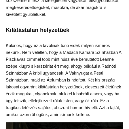
közszemlére teszi a kielégítetlen vágyaikat, elvágyódásukat,
megkeseredettségüket, másokra, de akár magukra is
kivetített gyűlöletüket.
Kilátástalan helyzetűek
Különös, hogy ez a távolinak tűnő vidék milyen ismerős
nekünk. Nem véletlen, hogy a Madách Kamara Színházban A
Piszkavas címmel több mint húsz éve bemutatott Leanne
szépe kiugró sikerszériát ért meg, ahogy például a Radnóti
Színházban A kripli ugyancsak. A Vaknyugat a Pesti
Színházban, majd az Átriumban is hódított. Két kis ország
lakosai egyaránt kilátástalan helyzetűnek, elcseszett életűnek
érzik magukat, olyanoknak, akikkel kibabrált a sors, vagy ha
úgy tetszik, elfelejtkezett róluk Isten, vagy ők róla. Ez a
tragikus létérzés sajátos, abszurd humort hív elő. Azt a fajtát,
amikor azon röhögünk, amin sírnunk kellene.