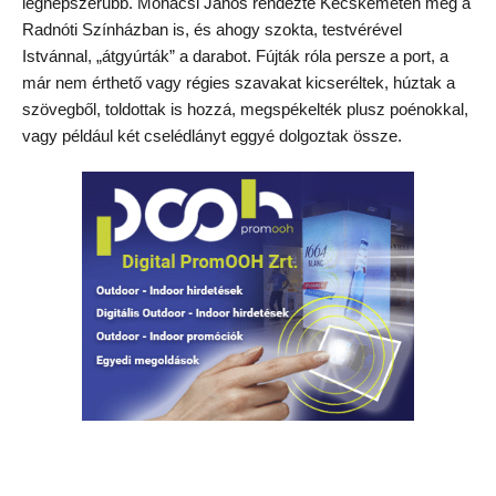
legnépszerűbb. Mohácsi János rendezte Kecskeméten meg a
Radnóti Színházban is, és ahogy szokta, testvérével
Istvánnal, „átgyúrták” a darabot. Fújták róla persze a port, a
már nem érthető vagy régies szavakat kicseréltek, húztak a
szövegből, toldottak is hozzá, megspékelték plusz poénokkal,
vagy például két cselédlányt eggyé dolgoztak össze.