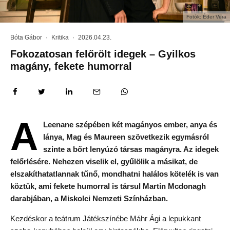
Fotók: Éder Vera
Bóta Gábor
·
Kritika
·
2026.04.23.
Fokozatosan felőrölt idegek – Gyilkos
magány, fekete humorral
A
Leenane szépében két magányos ember, anya és
lánya, Mag és Maureen szövetkezik egymásról
szinte a bőrt lenyúzó társas magányra. Az idegek
felőrlésére. Nehezen viselik el, gyűlölik a másikat, de
elszakíthatatlannak tűnő, mondhatni halálos kötelék is van
köztük, ami fekete humorral is társul Martin Mcdonagh
darabjában, a Miskolci Nemzeti Színházban.
Kezdéskor a teátrum Játékszínébe Máhr Ági a lepukkant