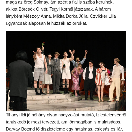
maga az öreg Solmay, ám azért a fiai is szóba kerülnek,
akiket Börcsök Olivér, Tegyi Kornél játszanak. A három
lányként Mészöly Anna, Mikita Dorka Júlia, Czvikker Lilla
ugyancsak alaposan felhúzzák az orrukat.
Tihanyi Ildi jó néhány olyan nagyzolást mutató, ízlestelenségről
tanúskodó jelmezt tervezett, ami önmagában is mulatságos.
Darvay Botond fő díszleteleme egy hatalmas, csicsás csillár,