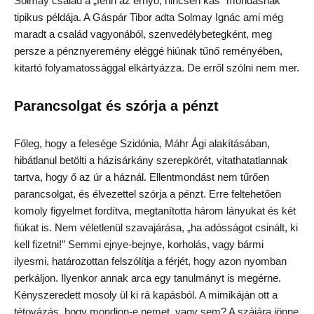
Solmay család a „fenn az ernyő, nincsen kas” mondásnak
tipikus példája. A Gáspár Tibor adta Solmay Ignác ami még
maradt a család vagyonából, szenvedélybetegként, meg
persze a pénznyeremény eléggé hiúnak tűnő reményében,
kitartó folyamatossággal elkártyázza. De erről szólni nem mer.
Parancsolgat és szórja a pénzt
Főleg, hogy a felesége Szidónia, Máhr Ági alakításában,
hibátlanul betölti a házisárkány szerepkörét, vitathatatlannak
tartva, hogy ő az úr a háznál. Ellentmondást nem tűrően
parancsolgat, és élvezettel szórja a pénzt. Erre feltehetően
komoly figyelmet fordítva, megtanította három lányukat és két
fiúkat is. Nem véletlenül szavajárása, „ha adósságot csinált, ki
kell fizetni!” Semmi ejnye-bejnye, korholás, vagy bármi
ilyesmi, határozottan felszólítja a férjét, hogy azon nyomban
perkáljon. Ilyenkor annak arca egy tanulmányt is megérne.
Kényszeredett mosoly ül ki rá kapásból. A mimikáján ott a
tétovázás, hogy mondjon-e nemet, vagy sem? A szájára jönne