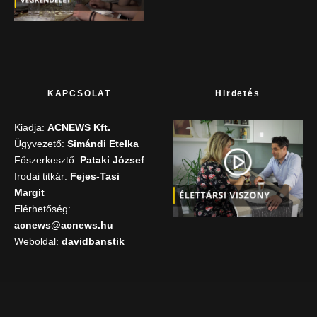
KAPCSOLAT
Hirdetés
Kiadja:
ACNEWS Kft.
Ügyvezető:
Simándi Etelka
Főszerkesztő:
Pataki József
Irodai titkár:
Fejes-Tasi
Margit
Elérhetőség:
acnews@acnews.hu
Weboldal:
davidbanstik