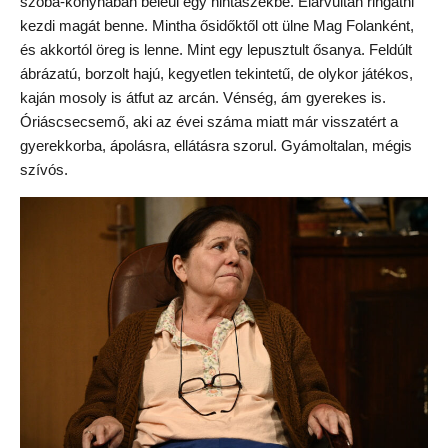
szoba-konyhában beleül egy hintaszékbe. Elárvultan ringatni
kezdi magát benne. Mintha ősidőktől ott ülne Mag Folanként,
és akkortól öreg is lenne. Mint egy lepusztult ősanya. Feldúlt
ábrázatú, borzolt hajú, kegyetlen tekintetű, de olykor játékos,
kaján mosoly is átfut az arcán. Vénség, ám gyerekes is.
Óriáscsecsemő, aki az évei száma miatt már visszatért a
gyerekkorba, ápolásra, ellátásra szorul. Gyámoltalan, mégis
szívós.