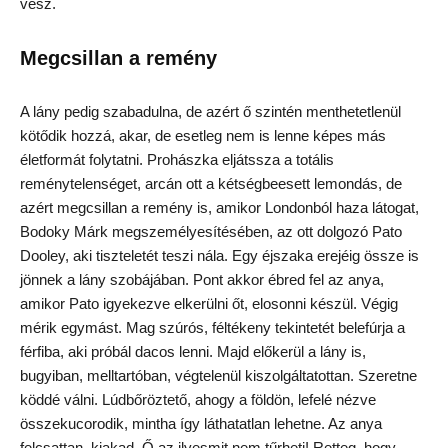
vesz.
Megcsillan a remény
A lány pedig szabadulna, de azért ő szintén menthetetlenül
kötődik hozzá, akar, de esetleg nem is lenne képes más
életformát folytatni. Prohászka eljátssza a totális
reménytelenséget, arcán ott a kétségbeesett lemondás, de
azért megcsillan a remény is, amikor Londonból haza látogat,
Bodoky Márk megszemélyesítésében, az ott dolgozó Pato
Dooley, aki tiszteletét teszi nála. Egy éjszaka erejéig össze is
jönnek a lány szobájában. Pont akkor ébred fel az anya,
amikor Pato igyekezve elkerülni őt, elosonni készül. Végig
mérik egymást. Mag szúrós, féltékeny tekintetét belefúrja a
férfiba, aki próbál dacos lenni. Majd előkerül a lány is,
bugyiban, melltartóban, végtelenül kiszolgáltatottan. Szeretne
köddé válni. Lúdbőröztető, ahogy a földön, lefelé nézve
összekucorodik, mintha így láthatatlan lehetne. Az anya
felcsattan, kiakad. Ő az ilyesmit nem tűrheti! Retteg, hogy