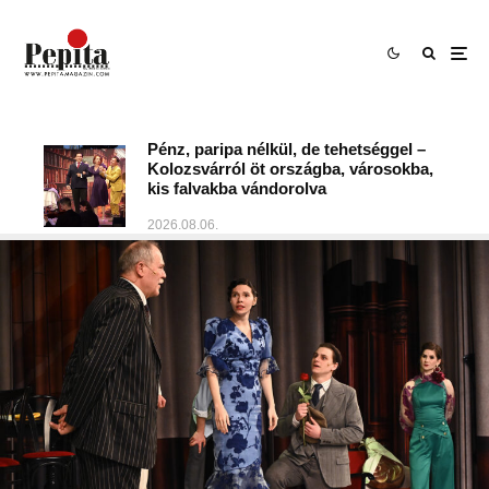
Pénz, paripa nélkül, de tehetséggel –
Kolozsvárról öt országba, városokba,
kis falvakba vándorolva
2026.08.06.