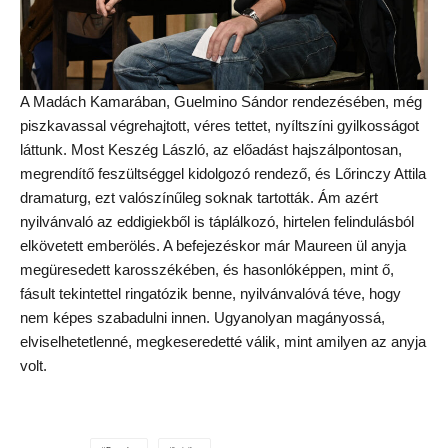
A Madách Kamarában, Guelmino Sándor rendezésében, még
piszkavassal végrehajtott, véres tettet, nyíltszíni gyilkosságot
láttunk. Most Keszég László, az előadást hajszálpontosan,
megrendítő feszültséggel kidolgozó rendező, és Lőrinczy Attila
dramaturg, ezt valószínűleg soknak tartották. Ám azért
nyilvánvaló az eddigiekből is táplálkozó, hirtelen felindulásból
elkövetett emberölés. A befejezéskor már Maureen ül anyja
megüresedett karosszékében, és hasonlóképpen, mint ő,
fásult tekintettel ringatózik benne, nyilvánvalóvá téve, hogy
nem képes szabadulni innen. Ugyanolyan magányossá,
elviselhetetlenné, megkeseredetté válik, mint amilyen az anyja
volt.