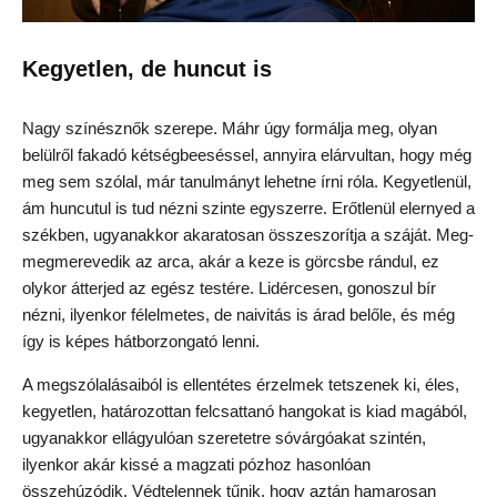
Kegyetlen, de huncut is
Nagy színésznők szerepe. Máhr úgy formálja meg, olyan
belülről fakadó kétségbeeséssel, annyira elárvultan, hogy még
meg sem szólal, már tanulmányt lehetne írni róla. Kegyetlenül,
ám huncutul is tud nézni szinte egyszerre. Erőtlenül elernyed a
székben, ugyanakkor akaratosan összeszorítja a száját. Meg-
megmerevedik az arca, akár a keze is görcsbe rándul, ez
olykor átterjed az egész testére. Lidércesen, gonoszul bír
nézni, ilyenkor félelmetes, de naivitás is árad belőle, és még
így is képes hátborzongató lenni.
A megszólalásaiból is ellentétes érzelmek tetszenek ki, éles,
kegyetlen, határozottan felcsattanó hangokat is kiad magából,
ugyanakkor ellágyulóan szeretetre sóvárgóakat szintén,
ilyenkor akár kissé a magzati pózhoz hasonlóan
összehúzódik. Védtelennek tűnik, hogy aztán hamarosan