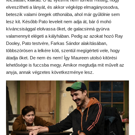
elveszítheti a lányát, és akkor végképp elmagányosodva,
beteszik valami öregek otthonába, ahol már gyűlölnie sem
lesz kit. Később Pato leveleit nem adja át, bár ő mohó
kíváncsisággal elolvassa őket, de galacsinná gyúrva
valamennyit elégeti a kályhában. Pedig az azokat hozó Ray
Dooley, Pato testvére, Farkas Sándor alakításában,
többszörösen a lelkére köti, szentül megígérteti vele, hogy
átadja őket. De nem és nem! Így Maureen utolsó kitörési
lehetősége is fuccsba megy. Amikor megtudja mit művelt az
anyja, annak végzetes következménye lesz.