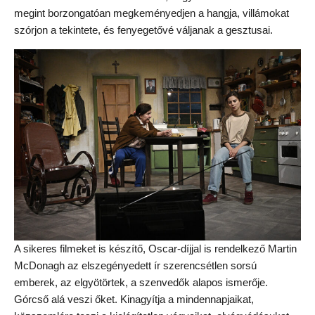
megint borzongatóan megkeményedjen a hangja, villámokat
szórjon a tekintete, és fenyegetővé váljanak a gesztusai.
A sikeres filmeket is készítő, Oscar-díjjal is rendelkező Martin
McDonagh az elszegényedett ír szerencsétlen sorsú
emberek, az elgyötörtek, a szenvedők alapos ismerője.
Górcső alá veszi őket. Kinagyítja a mindennapjaikat,