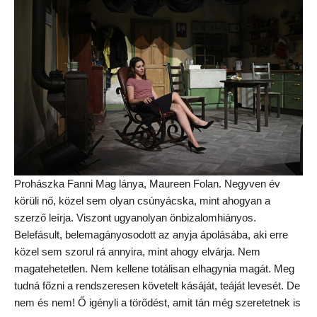
Prohászka Fanni Mag lánya, Maureen Folan. Negyven év
körüli nő, közel sem olyan csúnyácska, mint ahogyan a
szerző leírja. Viszont ugyanolyan önbizalomhiányos.
Belefásult, belemagányosodott az anyja ápolásába, aki erre
közel sem szorul rá annyira, mint ahogy elvárja. Nem
magatehetetlen. Nem kellene totálisan elhagynia magát. Meg
tudná főzni a rendszeresen követelt kásáját, teáját levesét. De
nem és nem! Ő igényli a törődést, amit tán még szeretetnek is