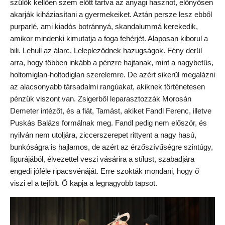
szülők kellően szem előtt tartva az anyagi hasznot, előnyösen
akarják kiháziasítani a gyermekeiket. Aztán persze lesz ebből
purparlé, ami kiadós botránnyá, skandalummá kerekedik,
amikor mindenki kimutatja a foga fehérjét. Alaposan kiborul a
bili. Lehull az álarc. Lelepleződnek hazugságok. Fény derül
arra, hogy többen inkább a pénzre hajtanak, mint a nagybetűs,
holtomiglan-holtodiglan szerelemre. De azért sikerül megalázni
az alacsonyabb társadalmi rangúakat, akiknek történetesen
pénzük viszont van. Zsigerből leparasztozzák Morosán
Demeter intézőt, és a fiát, Tamást, akiket Fandl Ferenc, illetve
Puskás Balázs formálnak meg. Fandl pedig nem először, és
nyilván nem utoljára, ziccerszerepet rittyent a nagy hasú,
bunkóságra is hajlamos, de azért az érzőszívűségre szintúgy,
figurájából, élvezettel veszi vásárira a stílust, szabadjára
engedi jóféle ripacsvénáját. Erre szokták mondani, hogy ő
viszi el a tejfölt. Ő kapja a legnagyobb tapsot.