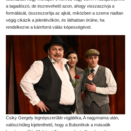
a tagadószó, de észrevehető azon, ahogy visszaszívja a
formálását, összeszorítja az ajkát, miközben a szeme riadtan
végig cikázik a jelenlévőkön, és láthatóan örülne, ha
rendelkezne a kámforrá válás képességével.
Csiky Gergely legnépszerűbb vígjátéka, A nagymama után,
valószínűleg kijelenthető, hogy a Buborékok a második