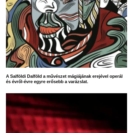
A Salföldi Dalföld a művészet mágiájának erejével operál
és évről-évre egyre erősebb a varázslat.