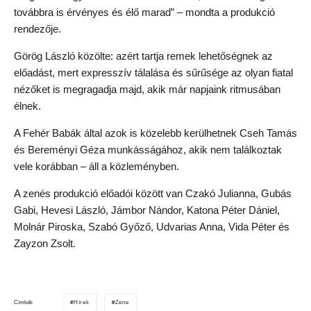
továbbra is érvényes és élő marad” – mondta a produkció
rendezője.
Görög László közölte: azért tartja remek lehetőségnek az
előadást, mert expresszív tálalása és sűrűsége az olyan fiatal
nézőket is megragadja majd, akik már napjaink ritmusában
élnek.
A Fehér Babák által azok is közelebb kerülhetnek Cseh Tamás
és Bereményi Géza munkásságához, akik nem találkoztak
vele korábban – áll a közleményben.
A zenés produkció előadói között van Czakó Julianna, Gubás
Gabi, Hevesi László, Jámbor Nándor, Katona Péter Dániel,
Molnár Piroska, Szabó Győző, Udvarias Anna, Vida Péter és
Zayzon Zsolt.
Hírek
Zene
Címkék