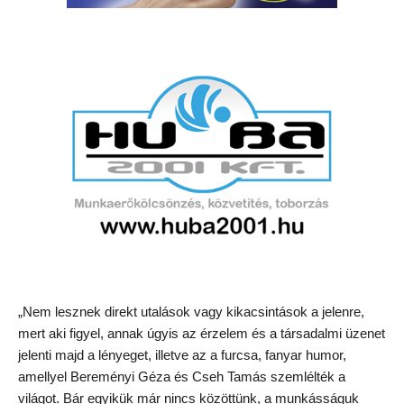
„Nem lesznek direkt utalások vagy kikacsintások a jelenre,
mert aki figyel, annak úgyis az érzelem és a társadalmi üzenet
jelenti majd a lényeget, illetve az a furcsa, fanyar humor,
amellyel Bereményi Géza és Cseh Tamás szemlélték a
világot. Bár egyikük már nincs közöttünk, a munkásságuk