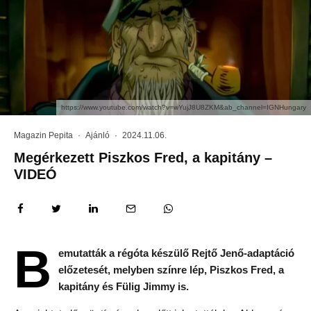
https://www.youtube.com/watch?v=wYujJ8U8ZKM&ab_channel=IGNHungary
Magazin Pepita
·
Ajánló
·
2024.11.06.
Megérkezett Piszkos Fred, a kapitány –
VIDEÓ
B
emutatták a régóta készülő Rejtő Jenő-adaptáció
előzetesét, melyben színre lép, Piszkos Fred, a
kapitány és Fülig Jimmy is.