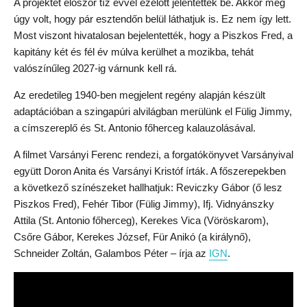
A projektet először tíz évvel ezelőtt jelentették be. Akkor még
úgy volt, hogy pár esztendőn belül láthatjuk is. Ez nem így lett.
Most viszont hivatalosan bejelentették, hogy a Piszkos Fred, a
kapitány két és fél év múlva kerülhet a mozikba, tehát
valószínűleg 2027-ig várnunk kell rá.
Az eredetileg 1940-ben megjelent regény alapján készült
adaptációban a szingapúri alvilágban merülünk el Fülig Jimmy,
a címszereplő és St. Antonio főherceg kalauzolásával.
A filmet Varsányi Ferenc rendezi, a forgatókönyvet Varsányival
együtt Doron Anita és Varsányi Kristóf írták. A főszerepekben
a következő színészeket hallhatjuk: Reviczky Gábor (ő lesz
Piszkos Fred), Fehér Tibor (Fülig Jimmy), Ifj. Vidnyánszky
Attila (St. Antonio főherceg), Kerekes Vica (Vöröskarom),
Csőre Gábor, Kerekes József, Für Anikó (a királynő),
Schneider Zoltán, Galambos Péter – írja az
IGN
.