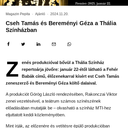
Magazin Pepita
·
Ajánló
·
2024.11.20.
Cseh Tamás és Bereményi Géza a Thália
Színházban
Z
enés produkcióval bővül a Thália Színház
repertoárja jövőre: január 22-étől látható a Fehér
Babák című, élőzenekarral kísért est Cseh Tamás
zeneszerző és Bereményi Géza költő dalaival.
A produkciót Görög László rendezésében, Rakonczai Viktor
zenei vezetésével, a teátrum számos színészének
előadásában mutatják be – olvasható a színház MTI-hez
eljuttatott keddi közleményében.
Mint írják, az előzenére és vetítésre épülő produkcióban