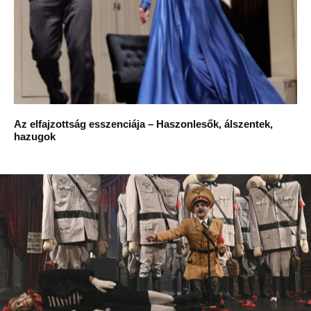
Az elfajzottság esszenciája – Haszonlesők, álszentek,
hazugok