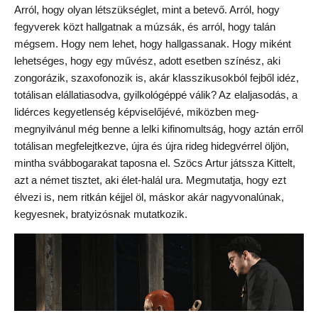
Arról, hogy olyan létszükséglet, mint a betevő. Arról, hogy
fegyverek közt hallgatnak a múzsák, és arról, hogy talán
mégsem. Hogy nem lehet, hogy hallgassanak. Hogy miként
lehetséges, hogy egy művész, adott esetben színész, aki
zongorázik, szaxofonozik is, akár klasszikusokból fejből idéz,
totálisan elállatiasodva, gyilkológéppé válik? Az elaljasodás, a
lidérces kegyetlenség képviselőjévé, miközben meg-
megnyilvánul még benne a lelki kifinomultság, hogy aztán erről
totálisan megfelejtkezve, újra és újra rideg hidegvérrel öljön,
mintha svábbogarakat taposna el. Szöcs Artur játssza Kittelt,
azt a német tisztet, aki élet-halál ura. Megmutatja, hogy ezt
élvezi is, nem ritkán kéjjel öl, máskor akár nagyvonalúnak,
kegyesnek, bratyizósnak mutatkozik.