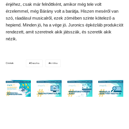
énjéhez, csak már felnőttként, amikor még tele volt
érzelemmel, még Bárány volt a barátja. Hiszen meséről van
szó, ráadásul musicalről, ezek zömében szinte kötelező a
hepiend. Minden jó, ha a vége jó. Juronics épkézláb produkciót
rendezett, amit szeretnek akik játsszák, és szeretik akik
nézik.
Deszka
kritika
Címkék