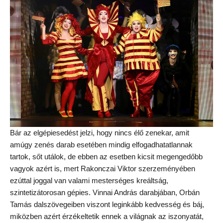
Bár az elgépiesedést jelzi, hogy nincs élő zenekar, amit
amúgy zenés darab esetében mindig elfogadhatatlannak
tartok, sőt utálok, de ebben az esetben kicsit megengedőbb
vagyok azért is, mert Rakonczai Viktor szerzeményében
ezúttal joggal van valami mesterséges kreáltság,
szintetizátorosan gépies. Vinnai András darabjában, Orbán
Tamás dalszövegeiben viszont leginkább kedvesség és báj,
miközben azért érzékeltetik ennek a világnak az iszonyatát,