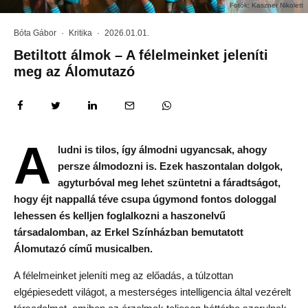
Fotók: Kaszner Nikolett
Bóta Gábor
·
Kritika
·
2026.01.01.
Betiltott álmok – A félelmeinket jeleníti
meg az Álomutazó
A
ludni is tilos, így álmodni ugyancsak, ahogy
persze álmodozni is. Ezek haszontalan dolgok,
agyturbóval meg lehet szüntetni a fáradtságot,
hogy éjt nappallá téve csupa úgymond fontos dologgal
lehessen és kelljen foglalkozni a haszonelvű
társadalomban, az Erkel Színházban bemutatott
Álomutazó című musicalben.
A félelmeinket jeleníti meg az előadás, a túlzottan
elgépiesedett világot, a mesterséges intelligencia által vezérelt