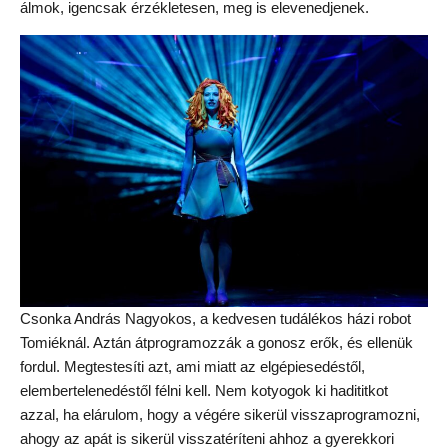
álmok, igencsak érzékletesen, meg is elevenedjenek.
Csonka András Nagyokos, a kedvesen tudálékos házi robot
Tomiéknál. Aztán átprogramozzák a gonosz erők, és ellenük
fordul. Megtestesíti azt, ami miatt az elgépiesedéstől,
elembertelenedéstől félni kell. Nem kotyogok ki hadititkot
azzal, ha elárulom, hogy a végére sikerül visszaprogramozni,
ahogy az apát is sikerül visszatéríteni ahhoz a gyerekkori