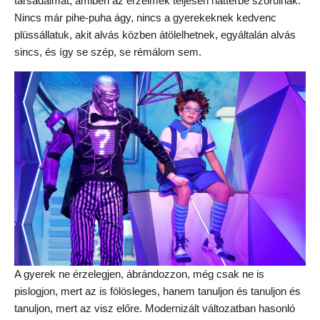
társadalmat, amiben az érzelmek teljesen háttérbe szorulnak.
Nincs már pihe-puha ágy, nincs a gyerekeknek kedvenc
plüssállatuk, akit alvás közben átölelhetnek, egyáltalán alvás
sincs, és így se szép, se rémálom sem.
A gyerek ne érzelegjen, ábrándozzon, még csak ne is
pislogjon, mert az is fölösleges, hanem tanuljon és tanuljon és
tanuljon, mert az visz előre. Modernizált változatban hasonló