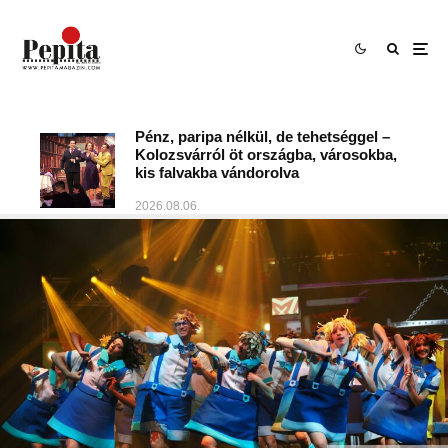
Pénz, paripa nélkül, de tehetséggel –
Kolozsvárról öt országba, városokba,
kis falvakba vándorolva
2026.08.06.