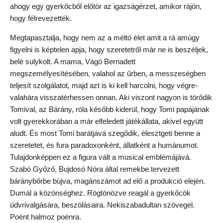
ahogy egy gyerkőcből előtör az igazságérzet, amikor rájön,
hogy félrevezették.
Megtapasztalja, hogy nem az a méltó élet amit a rá amúgy
figyelni is képtelen apja, hogy szeretetről már ne is beszéljek,
belé sulykolt. A mama, Vágó Bernadett
megszemélyesítésében, valahol az űrben, a messzeségben
teljesít szolgálatot, majd azt is ki kell harcolni, hogy végre-
valahára visszatérhessen onnan. Aki viszont nagyon is törődik
Tomival, az Bárány, róla később kiderül, hogy Tomi papájának
volt gyerekkorában a már elfeledett játékállata, akivel együtt
aludt. És most Tomi barátjává szegődik, élesztgeti benne a
szeretetet, és fura paradoxonként, állatként a humánumot.
Tulajdonképpen ez a figura vált a musical emblémájává.
Szabó Győző, Bujdosó Nóra által remekbe tervezett
báránybőrbe bújva, magánszámot ad elő a produkció elején.
Dumál a közönséghez. Rögtönözve reagál a gyerkőcök
üdvrivalgására, beszólásaira. Nekiszabadultan szövegel.
Poént halmoz poénra.