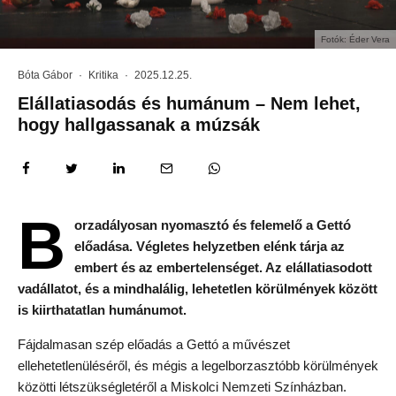
Fotók: Éder Vera
Bóta Gábor
·
Kritika
·
2025.12.25.
Elállatiasodás és humánum – Nem lehet,
hogy hallgassanak a múzsák
B
orzadályosan nyomasztó és felemelő a Gettó
előadása. Végletes helyzetben elénk tárja az
embert és az embertelenséget. Az elállatiasodott
vadállatot, és a mindhalálig, lehetetlen körülmények között
is kiirthatatlan humánumot.
Fájdalmasan szép előadás a Gettó a művészet
ellehetetlenüléséről, és mégis a legelborzasztóbb körülmények
közötti létszükségletéről a Miskolci Nemzeti Színházban.