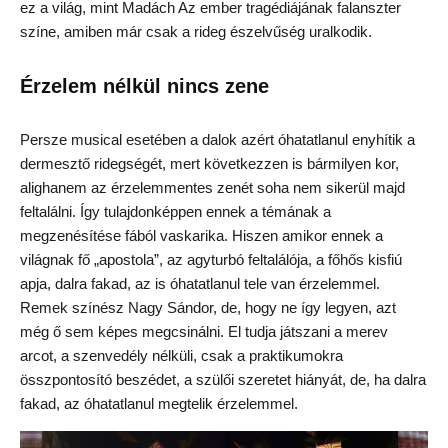
ez a világ, mint Madách Az ember tragédiájának falanszter
színe, amiben már csak a rideg észelvűség uralkodik.
Érzelem nélkül nincs zene
Persze musical esetében a dalok azért óhatatlanul enyhítik a
dermesztő ridegségét, mert következzen is bármilyen kor,
alighanem az érzelemmentes zenét soha nem sikerül majd
feltalálni. Így tulajdonképpen ennek a témának a
megzenésítése fából vaskarika. Hiszen amikor ennek a
világnak fő „apostola”, az agyturbó feltalálója, a főhős kisfiú
apja, dalra fakad, az is óhatatlanul tele van érzelemmel.
Remek színész Nagy Sándor, de, hogy ne így legyen, azt
még ő sem képes megcsinálni. El tudja játszani a merev
arcot, a szenvedély nélküli, csak a praktikumokra
összpontosító beszédet, a szülői szeretet hiányát, de, ha dalra
fakad, az óhatatlanul megtelik érzelemmel.