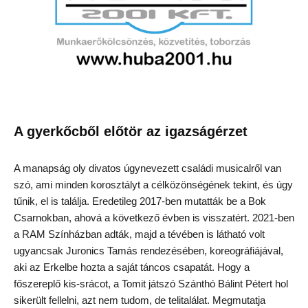
A gyerkőcből előtör az igazságérzet
A manapság oly divatos úgynevezett családi musicalről van
szó, ami minden korosztályt a célközönségének tekint, és úgy
tűnik, el is találja. Eredetileg 2017-ben mutatták be a Bok
Csarnokban, ahová a következő évben is visszatért. 2021-ben
a RAM Színházban adták, majd a tévében is látható volt
ugyancsak Juronics Tamás rendezésében, koreográfiájával,
aki az Erkelbe hozta a saját táncos csapatát. Hogy a
főszereplő kis-srácot, a Tomit játszó Szánthó Bálint Pétert hol
sikerült fellelni, azt nem tudom, de telitalálat. Megmutatja