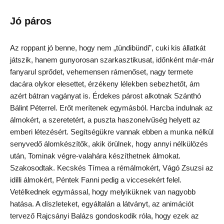
Jó páros
Az roppant jó benne, hogy nem „tündibündi”, cuki kis állatkát
játszik, hanem gunyorosan szarkasztikusat, időnként már-már
fanyarul sprődet, vehemensen rámenőset, nagy termete
dacára olykor elesettet, érzékeny lélekben sebezhetőt, ám
azért bátran vagányat is. Érdekes párost alkotnak Szánthó
Bálint Péterrel. Erőt merítenek egymásból. Harcba indulnak az
álmokért, a szeretetért, a puszta haszonelvűség helyett az
emberi létezésért. Segítségükre vannak ebben a munka nélkül
senyvedő álomkészítők, akik örülnek, hogy annyi nélkülözés
után, Tominak végre-valahára készíthetnek álmokat.
Szakosodtak. Kecskés Tímea a rémálmokért, Vágó Zsuzsi az
idilli álmokért, Péntek Fanni pedig a viccesekért felel.
Vetélkednek egymással, hogy melyiküknek van nagyobb
hatása. A díszleteket, egyáltalán a látványt, az animációt
tervező Rajcsányi Balázs gondoskodik róla, hogy ezek az