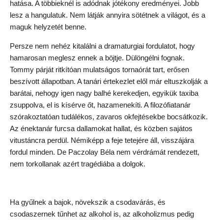
hatása. A többieknél is adódnak jótékony eredményei. Jobb
lesz a hangulatuk. Nem látják annyira sötétnek a világot, és a
maguk helyzetét benne.
Persze nem nehéz kitalálni a dramaturgiai fordulatot, hogy
hamarosan meglesz ennek a böjtje. Dülöngélni fognak.
Tommy párját ritkítóan mulatságos tornaórát tart, erősen
beszívott állapotban. A tanári értekezlet elől már eltuszkolják a
barátai, nehogy igen nagy balhé kerekedjen, egyikük taxiba
zsuppolva, el is kísérve őt, hazamenekíti. A filozófiatanár
szórakoztatóan tudálékos, zavaros okfejtésekbe bocsátkozik.
Az énektanár furcsa dallamokat hallat, és közben sajátos
vitustáncra perdül. Némiképp a feje tetejére áll, visszájára
fordul minden. De Paczolay Béla nem vérdrámát rendezett,
nem torkollanak azért tragédiába a dolgok.
Ha gyűlnek a bajok, növekszik a csodavárás, és
csodaszernek tűnhet az alkohol is, az alkoholizmus pedig