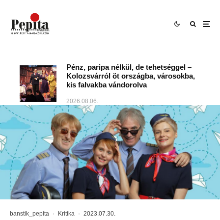
Pénz, paripa nélkül, de tehetséggel –
Kolozsvárról öt országba, városokba,
kis falvakba vándorolva
2026.08.06.
banstik_pepita
·
Kritika
·
2023.07.30.