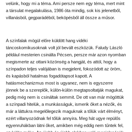
velünk, hogy mi a téma. Ami persze nem egy téma, mert mint
a társulat megalakulása, 1986 óta mindig, sok kis jelenetből,
villanásból, gegparádéból, beköpésből áll össze a műsor.
A színfalak mögül előre küldött hang vidéki
táncoskomikusoknak volt jól bevált eszközük. Faludy László
például mesterien csinálta Pécsen, persze már azon nyomban
megismerte az ottani közönség a hangját, és attól, hogy a
színpadon teljes valójában is megjelent, fokozódott az öröm,
és kapásból hatalmas fogadótapsot kapott. A
hatásmechanizmus most is ugyanez, nem is egyszerre
jönnek be a szereplők, külön-külön megtapsoltatják magukat,
pedig még nem is csináltak semmit. De ott van már mögöttük
a színpadi hitelük, a munkásságuk, ismerik őket a nézők, és
már a láttukra megelőlegezik maguknak a tőlük várt élményt,
ezért villanyozódnak fel tőlük annyira. Meg hát ugye repülős
egyenruhákban látni őket, amikben még eddig nem tűntek fel,