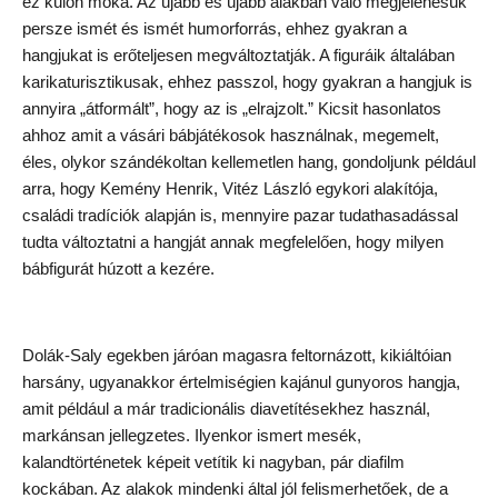
ez külön móka. Az újabb és újabb alakban való megjelenésük
persze ismét és ismét humorforrás, ehhez gyakran a
hangjukat is erőteljesen megváltoztatják. A figuráik általában
karikaturisztikusak, ehhez passzol, hogy gyakran a hangjuk is
annyira „átformált”, hogy az is „elrajzolt.” Kicsit hasonlatos
ahhoz amit a vásári bábjátékosok használnak, megemelt,
éles, olykor szándékoltan kellemetlen hang, gondoljunk például
arra, hogy Kemény Henrik, Vitéz László egykori alakítója,
családi tradíciók alapján is, mennyire pazar tudathasadással
tudta változtatni a hangját annak megfelelően, hogy milyen
bábfigurát húzott a kezére.
Dolák-Saly egekben járóan magasra feltornázott, kikiáltóian
harsány, ugyanakkor értelmiségien kajánul gunyoros hangja,
amit például a már tradicionális diavetítésekhez használ,
markánsan jellegzetes. Ilyenkor ismert mesék,
kalandtörténetek képeit vetítik ki nagyban, pár diafilm
kockában. Az alakok mindenki által jól felismerhetőek, de a