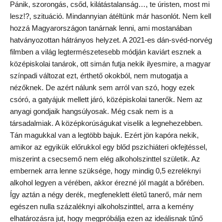
Pánik, szorongás, csőd, kilátástalanság…, te úristen, most mi
lesz!?, szituáció. Mindannyian átéltünk már hasonlót. Nem kell
hozzá Magyarországon tanárnak lenni, ami mostanában
hatványozottan hátrányos helyzet. A 2021-es dán-svéd-norvég
filmben a világ legtermészetesebb módján kaviárt esznek a
középiskolai tanárok, ott simán futja nekik ilyesmire, a magyar
színpadi változat ezt, érthető okokból, nem mutogatja a
nézőknek. De azért nálunk sem arról van szó, hogy ezek
csóró, a gatyájuk mellett járó, középiskolai tanerők. Nem az
anyagi gondjaik hangsúlyosak. Még csak nem is a
társadalmiak. A középkorúságukat viselik a legnehezebben.
Tán magukkal van a legtöbb bajuk. Ezért jön kapóra nekik,
amikor az egyikük előrukkol egy blőd pszichiáteri okfejtéssel,
miszerint a csecsemő nem elég alkoholszinttel születik. Az
embernek arra lenne szüksége, hogy mindig 0,5 ezreléknyi
alkohol legyen a vérében, akkor érezné jól magát a bőrében.
Így aztán a négy derék, megfeneklett életű tanerő, már nem
egészen nulla százaléknyi alkoholszinttel, arra a kemény
elhatározásra jut, hogy megpróbálja ezen az ideálisnak tűnő