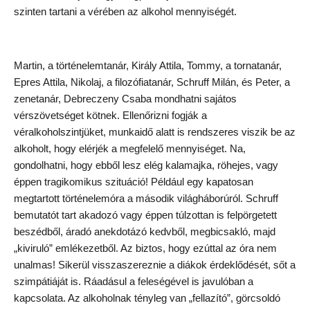
szinten tartani a vérében az alkohol mennyiségét.
Martin, a történelemtanár, Király Attila, Tommy, a tornatanár,
Epres Attila, Nikolaj, a filozófiatanár, Schruff Milán, és Peter, a
zenetanár, Debreczeny Csaba mondhatni sajátos
vérszövetséget kötnek. Ellenőrizni fogják a
véralkoholszintjüket, munkaidő alatt is rendszeres viszik be az
alkoholt, hogy elérjék a megfelelő mennyiséget. Na,
gondolhatni, hogy ebből lesz elég kalamajka, röhejes, vagy
éppen tragikomikus szituáció! Például egy kapatosan
megtartott történelemóra a második világháborúról. Schruff
bemutatót tart akadozó vagy éppen túlzottan is felpörgetett
beszédből, áradó anekdotázó kedvből, megbicsakló, majd
„kiviruló” emlékezetből. Az biztos, hogy ezúttal az óra nem
unalmas! Sikerül visszaszereznie a diákok érdeklődését, sőt a
szimpátiáját is. Ráadásul a feleségével is javulóban a
kapcsolata. Az alkoholnak tényleg van „fellazító”, görcsoldó