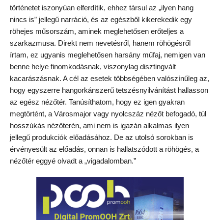
történetet iszonyúan elferdítik, ehhez társul az „ilyen hang
nincs is” jellegű narráció, és az egészből kikerekedik egy
röhejes műsorszám, aminek meglehetősen erőteljes a
szarkazmusa. Direkt nem nevetésről, hanem röhögésről
írtam, ez ugyanis meglehetősen harsány műfaj, nemigen van
benne helye finomkodásnak, viszonylag disztingvált
kacarászásnak. A cél az esetek többségében valószínűleg az,
hogy egyszerre hangorkánszerű tetszésnyilvánítást hallasson
az egész nézőtér. Tanúsíthatom, hogy ez igen gyakran
megtörtént, a Városmajor vagy nyolcszáz nézőt befogadó, túl
hosszúkás nézőterén, ami nem is igazán alkalmas ilyen
jellegű produkciók előadásához. De az utolsó sorokban is
érvényesült az előadás, onnan is hallatszódott a röhögés, a
nézőtér eggyé olvadt a „vigadalomban.”