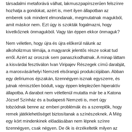
társadalmi metaforává válhat, lakmuszpapírszerűen felszínre
hozhatja a gondokat, azért is, mert ilyen állapotban az
emberek sok mindent elmondanak, megmutatnak magukból,
amit máskor nem. Ezt úgy is szokták fogalmazni, hogy
kivetkőznek önmagukból. Vagy tán éppen ekkor önmaguk?
Nem véletlen, hogy újra és újra előkerül nálunk az
alkoholizmus témája, a magyarok jelentős része sokat tud
erről. Azért az oroszok sem panaszkodhatnak. A minap láttam
a kisvárdai fesztiválon Ivan Viripajev Részegek című darabját,
a marosvásárhelyi Nemzeti elsőrangú produkciójában. Abban
egy delíriumos éjszakán, tizennégyen isznak egyszerre, és
jutnak rémisztően bódult, vagy éppen leleplezően hiperaktív
állapotba. A darabot nem véletlenül mutatta már be a Katona
József Színház és a budapesti Nemzeti is, mert úgy
tobzódnak benne az emberi problémák és a szereplők, hogy
remek játéklehetőséget biztosítanak a színészeknek. A Még
egy kört mindenkinek előadásában nem lépnek színre
tizennégyen, csak négyen. De ők is érzékeltetik milyen az