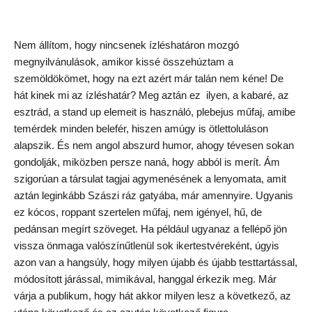
Nem állítom, hogy nincsenek ízléshatáron mozgó
megnyilvánulások, amikor kissé összehúztam a
szemöldökömet, hogy na ezt azért már talán nem kéne! De
hát kinek mi az ízléshatár? Meg aztán ez ilyen, a kabaré, az
esztrád, a stand up elemeit is használó, plebejus műfaj, amibe
temérdek minden belefér, hiszen amúgy is ötlettoluláson
alapszik. És nem angol abszurd humor, ahogy tévesen sokan
gondolják, miközben persze naná, hogy abból is merít. Ám
szigorúan a társulat tagjai agymenésének a lenyomata, amit
aztán leginkább Szászi ráz gatyába, már amennyire. Ugyanis
ez kócos, roppant szertelen műfaj, nem igényel, hű, de
pedánsan megírt szöveget. Ha például ugyanaz a fellépő jön
vissza önmaga valószínűtlenül sok ikertestvéreként, úgyis
azon van a hangsúly, hogy milyen újabb és újabb testtartással,
módosított járással, mimikával, hanggal érkezik meg. Már
várja a publikum, hogy hát akkor milyen lesz a következő, az