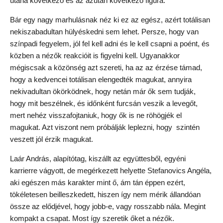
utána következő és az azután következő figura.
Bár egy nagy marhulásnak néz ki ez az egész, azért totálisan
nekiszabadultan hülyéskedni sem lehet. Persze, hogy van
színpadi fegyelem, jól fel kell adni és le kell csapni a poént, és
közben a nézők reakcióit is figyelni kell. Ugyanakkor
mégiscsak a közönség azt szereti, ha az az érzése támad,
hogy a kedvencei totálisan elengedték magukat, annyira
nekivadultan ökörködnek, hogy netán már ők sem tudják,
hogy mit beszélnek, és időnként furcsán veszik a levegőt,
mert nehéz visszafojtaniuk, hogy ők is ne röhögjék el
magukat. Azt viszont nem próbálják leplezni, hogy szintén
veszett jól érzik magukat.
Laár András, alapítótag, kiszállt az együttesből, egyéni
karrierre vágyott, de megérkezett helyette Stefanovics Angéla,
aki egészen más karakter mint ő, ám tán éppen ezért,
tökéletesen beilleszkedett, hiszen így nem mérik állandóan
össze az elődjével, hogy jobb-e, vagy rosszabb nála. Megint
kompakt a csapat. Most így szeretik őket a nézők.