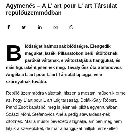
Agymenés – A L’ art pour L’ art Társulat
repülőüzemmódban
B
lődséget halmoznak blődségre. Elengedik
magukat, lazák. Pillanatokon belül átöltöznek,
parókát váltanak, elváltoztatják a hangjukat, és
más figuraként jelennek meg. Tavaly ősz óta Stefanovics
Angéla a L’ art pour L’ art Társulat új tagja, vele
szárnyalnak tovább.
Repülő üzemmódra váltottak, hiszen a mostani műsoruk címe
az, hogy L’ art pour L’ art Légitársaság. Dolák-Saly Róbert,
Pethő Zsolt kapásból meg is jelennek pilóta egyenruhában,
Szászi Móni, Stefanovics Anéla pedig stewardess-nek
öltöznek. Már a műsor bevezető szignálja, amiben még nem
látjuk a szereplőket, de már a hangjukat halljuk, érzékelteti