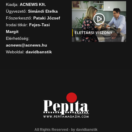
Kiadja:
ACNEWS Kft.
Ügyvezető:
Simándi Etelka
Főszerkesztő:
Pataki József
Irodai titkár:
Fejes-Tasi
Margit
Elérhetőség:
acnews@acnews.hu
Weboldal:
davidbanstik
All Rights Reserved - by
davidbanstik