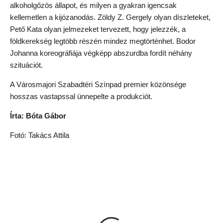
alkoholgőzös állapot, és milyen a gyakran igencsak
kellemetlen a kijózanodás. Zöldy Z. Gergely olyan díszleteket,
Pető Kata olyan jelmezeket tervezett, hogy jelezzék, a
földkerekség legtöbb részén mindez megtörténhet. Bodor
Johanna koreográfiája végképp abszurdba fordít néhány
szituációt.
A Városmajori Szabadtéri Színpad premier közönsége
hosszas vastapssal ünnepelte a produkciót.
Írta: Bóta Gábor
Fotó: Takács Attila