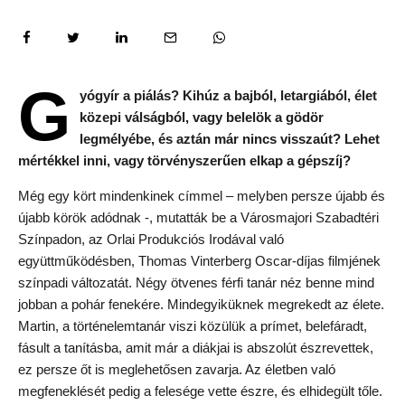
G
yógyír a piálás? Kihúz a bajból, letargiából, élet
közepi válságból, vagy belelök a gödör
legmélyébe, és aztán már nincs visszaút? Lehet
mértékkel inni, vagy törvényszerűen elkap a gépszíj?
Még egy kört mindenkinek címmel – melyben persze újabb és
újabb körök adódnak -, mutatták be a Városmajori Szabadtéri
Színpadon, az Orlai Produkciós Irodával való
együttműködésben, Thomas Vinterberg Oscar-díjas filmjének
színpadi változatát. Négy ötvenes férfi tanár néz benne mind
jobban a pohár fenekére. Mindegyiküknek megrekedt az élete.
Martin, a történelemtanár viszi közülük a prímet, belefáradt,
fásult a tanításba, amit már a diákjai is abszolút észrevettek,
ez persze őt is meglehetősen zavarja. Az életben való
megfeneklését pedig a felesége vette észre, és elhidegült tőle.